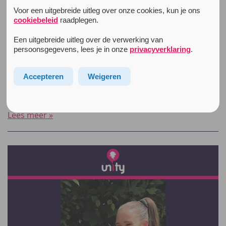
Voor een uitgebreide uitleg over onze cookies, kun je ons
cookiebeleid
raadplegen.
21 augustus 2020
Antenne NL Corona special:
Een uitgebreide uitleg over de verwerking van
persoonsgegevens, lees je in onze
privacyverklaring
.
resultaten tweede ronde
Op deze pagina staat een selectie van de resultaten
Accepteren
Weigeren
van de Antenne NL Corona Special. Dit onderzoek is
opgezet om in coronatijd zicht te houden op
veranderingen in het gebruik […]
Lees meer »