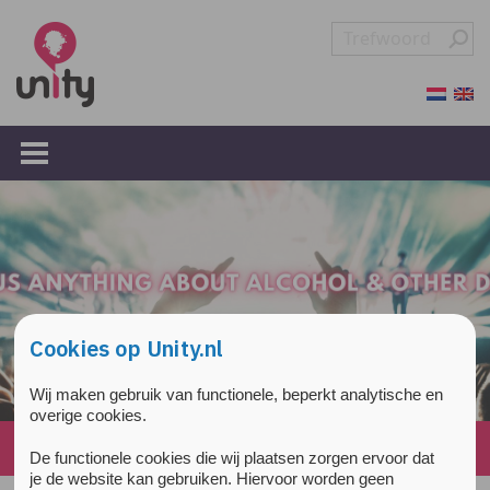
Overslaan en naar de inhoud gaan
Direct naar de hoofdnavigatie
Cookies op Unity.nl
Wij maken gebruik van functionele, beperkt analytische en
overige cookies.
Home
»
Nieuws
»
Page 3
De functionele cookies die wij plaatsen zorgen ervoor dat
je de website kan gebruiken. Hiervoor worden geen