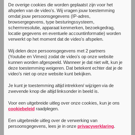
De overige cookies die worden geplaatst zijn voor het
afspelen van de video's. Wij vragen jouw toestemming
omdat jouw persoonsgegevens (IP-adres,
DMT & ayahuasca
browsergegevens, type besturingssysteem,
Wat is DMT/ayahuasca?
schermresolutie, apparaat kenmerken, bezoekgedrag,
locatie gegevens en eventuele accountinformatie) worden
DMT (N,N-Dimethyltryptamine) is een sterk tripmiddel,
verwerkt op het moment dat de video's afspelen.
dat vrijwel over de hele wereld in verschillende planten
voorkomt. Het is van nature ook aanwezig in het brein
Wij delen deze persoonsgegevens met 2 partners
van knaagdieren en in het menselijk lichaam. De
(Youtube en Vimeo) zodat de video's op onze website
kunnen worden afgespeeld. Wanneer je dat niet wilt, kun je
functie hiervan is nog onduidelijk. In de meest pure
deze toestemming weigeren. Dat betekent echter dat je de
vorm bestaat DMT uit witte kristallen. Meestal ziet de
video’s niet op onze website kunt bekijken.
drug er echter geel- of oranje-achtig uit, en kan het
een scherpe plastic geur hebben als het gerookt
Je kunt je toestemming altijd intrekken/ wijzigen via de
wordt.
zwevende knop die altijd linksonder in beeld is.
Voor een uitgebreide uitleg over onze cookies, kun je ons
DMT is een van de psychoactieve bestanddelen in de
cookiebeleid
raadplegen.
Zuid-Amerikaanse hallucinogene drank ayahuasca.
Naast DMT kunnen er verschillende andere
Een uitgebreide uitleg over de verwerking van
ingrediënten in de ayahuasca zitten. Dit verschilt erg
persoonsgegevens, lees je in onze
privacyverklaring
.
per regio en ceremonie. Als je van plan bent om