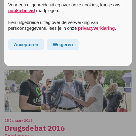
Marketing, Jellinek Prevention and the Amsterdam
Voor een uitgebreide uitleg over onze cookies, kun je ons
Police Department. […]
cookiebeleid
raadplegen.
Read more »
Een uitgebreide uitleg over de verwerking van
persoonsgegevens, lees je in onze
privacyverklaring
.
14 April 2016
Unity College: XTC en je brein
Accepteren
Weigeren
Read more »
28 January 2016
Drugsdebat 2016