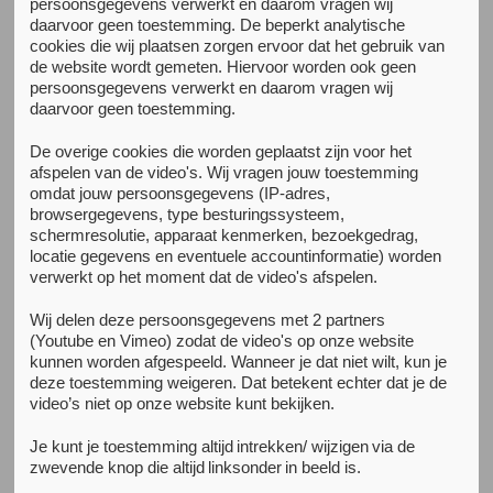
persoonsgegevens verwerkt en daarom vragen wij
daarvoor geen toestemming. De beperkt analytische
All news items
cookies die wij plaatsen zorgen ervoor dat het gebruik van
de website wordt gemeten. Hiervoor worden ook geen
persoonsgegevens verwerkt en daarom vragen wij
daarvoor geen toestemming.
De overige cookies die worden geplaatst zijn voor het
afspelen van de video's. Wij vragen jouw toestemming
omdat jouw persoonsgegevens (IP-adres,
browsergegevens, type besturingssysteem,
schermresolutie, apparaat kenmerken, bezoekgedrag,
locatie gegevens en eventuele accountinformatie) worden
verwerkt op het moment dat de video's afspelen.
Wij delen deze persoonsgegevens met 2 partners
15 April 2016
(Youtube en Vimeo) zodat de video's op onze website
Be Smart. Be Safe. Ignore
kunnen worden afgespeeld. Wanneer je dat niet wilt, kun je
deze toestemming weigeren. Dat betekent echter dat je de
Streetdealers
video’s niet op onze website kunt bekijken.
The City of Amsterdam launched a campaign targeting
Je kunt je toestemming altijd intrekken/ wijzigen via de
young foreign visitors. The campaign is a collaboration
zwevende knop die altijd linksonder in beeld is.
between the City of Amsterdam, Amsterdam