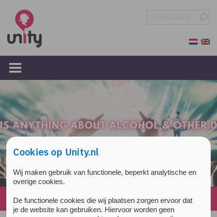
Overslaan en naar de inhoud gaan
Direct naar de hoofdnavigatie
Cookies op Unity.nl
Wij maken gebruik van functionele, beperkt analytische en
overige cookies.
Home
»
News
»
Page 3
De functionele cookies die wij plaatsen zorgen ervoor dat
je de website kan gebruiken. Hiervoor worden geen