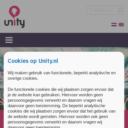
Overslaan en naar de inhoud gaan
Direct naar de hoofdnavigatie
Cookies op Unity.nl
Wij maken gebruik van functionele, beperkt analytische en
overige cookies.
De functionele cookies die wij plaatsen zorgen ervoor dat
je de website kan gebruiken. Hiervoor worden geen
persoonsgegevens verwerkt en daarom vragen wij
daarvoor geen toestemming. De beperkt analytische
cookies die wij plaatsen zorgen ervoor dat het gebruik van
Home
»
Nieuws
»
de website wordt gemeten. Hiervoor worden ook geen
persoonsgegevens verwerkt en daarom vragen wij
Unity Den Haag op bezoek bij The Darkraver
daarvoor geen toestemming.