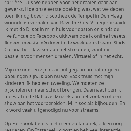
carrière. Dus we hebben voor het draaien daar aan
gewerkt. Hoe onze eerste boeking was, wat we deden
toen ik nog boven discotheek de Tempel in Den Haag
woonde en verhalen van Rave the City. Vroeger draaide
ik met de DJ set in mijn huis voor gasten en sinds de
live functie op Facebook uitkwam doe ik online livesets.
Ik deed meestal één keer in de week een stream. Sinds
Corona ben ik vaker aan het streamen, want mijn
passie is voor mensen draaien. Virtueel of in het echt.
Mijn inkomsten zijn naar nul gegaan omdat er geen
boekingen zijn. Ik ben nu wel vaak thuis met mijn
kinderen. Ik heb een tweeling. We moeten ze
bijscholen en naar school brengen. Daarnaast ben ik
meestal in de Batcave. Muziek aan het zoeken of een
show aan het voorbereiden. Mijn socials bijhouden. En
ik word vaak uitgenodigd nu voor streams.
Op Facebook ben ik niet meer zo fanatiek, alleen nog
reageren. Op Insta wel, ik post en heb veel interactie