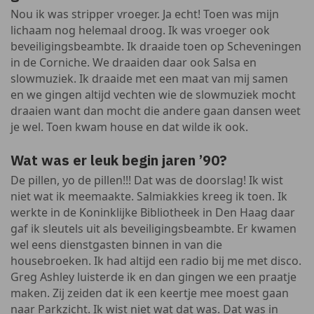
Nou ik was stripper vroeger. Ja echt! Toen was mijn
lichaam nog helemaal droog. Ik was vroeger ook
beveiligingsbeambte. Ik draaide toen op Scheveningen
in de Corniche. We draaiden daar ook Salsa en
slowmuziek. Ik draaide met een maat van mij samen
en we gingen altijd vechten wie de slowmuziek mocht
draaien want dan mocht die andere gaan dansen weet
je wel. Toen kwam house en dat wilde ik ook.
Wat was er leuk begin jaren ’90?
De pillen, yo de pillen!!! Dat was de doorslag! Ik wist
niet wat ik meemaakte. Salmiakkies kreeg ik toen. Ik
werkte in de Koninklijke Bibliotheek in Den Haag daar
gaf ik sleutels uit als beveiligingsbeambte. Er kwamen
wel eens dienstgasten binnen in van die
housebroeken. Ik had altijd een radio bij me met disco.
Greg Ashley luisterde ik en dan gingen we een praatje
maken. Zij zeiden dat ik een keertje mee moest gaan
naar Parkzicht. Ik wist niet wat dat was. Dat was in