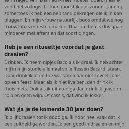
aan stagediven. Dat had ik niet moeten doen, maar ik
vond het zo logisch. Toen moest ik dus zonder tand op
zomertoer. Ik heb een nep tand gekregen die ik in kon
pluggen. En mijn vrouw natuurlijk boos omdat we nog
trouwfoto’s moesten maken. Daarom ben ik dus gaan
minderen met afters en dat soort dingen.
Heb je een ritueeltje voordat je gaat
draaien?
Drinken. Ik neem nipjes Baco als ik draai. Ik heb achter
mij in mijn studio allemaal volle flessen Bacardi staan.
Daar drink ik af en toe wat van maar niet zoveel zoals
op een feest. Maar als ik niet live ben, dan drink ik
thuis niets. Ook als ik uit eten ga dan drink ik gewoon
cola en geen wijn. Of cassis, dat vind ik lekker.
Wat ga je de komende 30 jaar doen?
Ik blijf draaien tot ik dood ga. Ik hoor heel vaak dat ik
een cultheld ga worden. Ik ben goed in draaien en mijn