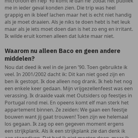
microfoon en riep ‘Yo komt ie dan he’ zodat het publiek
me in ieder geval konden zien. Die trip was heel
grappig en ik bleef lachen maar het is echt niet handig
als je moet draaien. Als je niks te doen hebt is het leuk
maar als je iets moet doen dan is het zo eng en irritant.
Ik wilde eruit komen alleen dat lukte maar niet.
Waarom nu alleen Baco en geen andere
middelen?
Nou dat deed ik wel in de jaren ’90. Toen gebruikte ik
veel. In 2001/2002 dacht ik: Dit kan niet goed zijn en
ben ik gestopt. Ik doe alleen nog drank. Ik heb het nog
een enkele keer gedaan. Mijn vrijgezellenfeest was een
verassing. Ik draaide vaak met Outsiders op feestjes in
Portugal rond mei. En opeens komt elf man sterk het
appartement binnen. Ze zeiden: We gaan een feestje
bouwen want jij gaat trouwen! Toen zijn we helemaal
los gegaan. Ik zag op een gegeven moment ergens
een strijkplank. Als ik een strijkplank zie dan denk ik