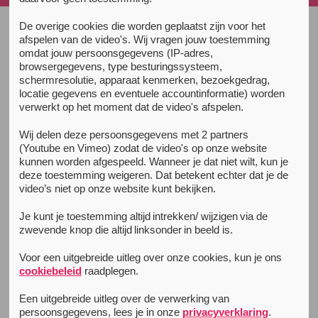
De overige cookies die worden geplaatst zijn voor het
afspelen van de video's. Wij vragen jouw toestemming
Alle nieuwsberichten
omdat jouw persoonsgegevens (IP-adres,
19 augustus 2020
browsergegevens, type besturingssysteem,
Unity Den Haag op bezoek bij The
schermresolutie, apparaat kenmerken, bezoekgedrag,
locatie gegevens en eventuele accountinformatie) worden
Darkraver
verwerkt op het moment dat de video's afspelen.
Dat er geen feestjes en festivals zijn weten we
inmiddels wel. Wij balen dat we onze mede
Wij delen deze persoonsgegevens met 2 partners
(Youtube en Vimeo) zodat de video's op onze website
feestgangers niet kunnen spreken, maar hoe is dat
kunnen worden afgespeeld. Wanneer je dat niet wilt, kun je
voor artiesten die normaal gesproken wekelijks op het
deze toestemming weigeren. Dat betekent echter dat je de
podium staan? Unity Den Haag ging op bezoek bij hun
video’s niet op onze website kunt bekijken.
stadsgenoot Darkraver om te vragen waar hij energie
van krijgt, welke downers hij in de scene ziet, en hoe hij
Je kunt je toestemming altijd intrekken/ wijzigen via de
zwevende knop die altijd linksonder in beeld is.
deze festivalloze zomer door komt.
Voor een uitgebreide uitleg over onze cookies, kun je ons
Hoe gaat het met je?
cookiebeleid
raadplegen.
Ja, goed. Lekker.
Een uitgebreide uitleg over de verwerking van
persoonsgegevens, lees je in onze
privacyverklaring
.