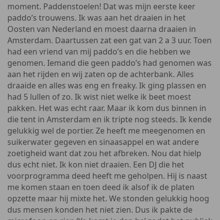
moment. Paddenstoelen! Dat was mijn eerste keer
paddo’s trouwens. Ik was aan het draaien in het
Oosten van Nederland en moest daarna draaien in
Amsterdam. Daartussen zat een gat van 2 a 3 uur. Toen
had een vriend van mij paddo’s en die hebben we
genomen. Iemand die geen paddo’s had genomen was
aan het rijden en wij zaten op de achterbank. Alles
draaide en alles was eng en freaky. Ik ging plassen en
had 5 lullen of zo. Ik wist niet welke ik beet moest
pakken. Het was echt raar. Maar ik kom dus binnen in
die tent in Amsterdam en ik tripte nog steeds. Ik kende
gelukkig wel de portier. Ze heeft me meegenomen en
suikerwater gegeven en sinaasappel en wat andere
zoetigheid want dat zou het afbreken. Nou dat hielp
dus echt niet. Ik kon niet draaien. Een DJ die het
voorprogramma deed heeft me geholpen. Hij is naast
me komen staan en toen deed ik alsof ik de platen
opzette maar hij mixte het. We stonden gelukkig hoog
dus mensen konden het niet zien. Dus ik pakte de