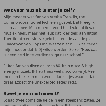
Wat voor muziek luister je zelf?
Mijn moeder was fan van Aretha Franklin, the
Commondors, Lionel Richie en gospel. Dat kreeg ik
allemaal mee. Mijn moeder vond het leuk dat ik van
muziek hield, maar niet leuk dat ik er geld aan uitgaf.
Toen ik mijn eerste zakgeld besteedde aan de plaat
Funkytown van Lipps inc, was ze niet blij. Ik zei tegen
mijn moeder dat ik DJ wilde worden. Ze zei “Nee, daar
is geen geld in te verdienen, ga naar school.”.
Ik ben fan van disco en jaren 80. Italo disco & high
energy muziek. Ik heb thuis veel disco op vinyl. Veel
mensen bekijken mijn woensdag setjes waar ik dat
draai (Expect the unexpected setjes red.).
Speel je een instrument?
Ik had twee ooms die beide in een steelband zaten. Ze
oefenden bij ons in de achtertuin. Ik hielp mee alle