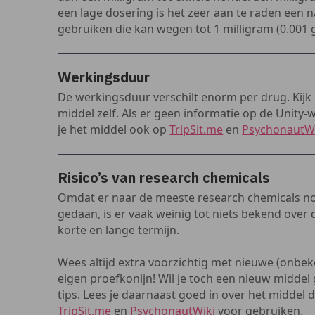
een lage dosering is het zeer aan te raden een
gebruiken die kan wegen tot 1 milligram (0.001 
Werkingsduur
De werkingsduur verschilt enorm per drug. Kijk 
middel zelf.
Als er geen informatie op de Unity-
je het middel ook op
TripSit.me
en
PsychonautW
Risico’s van research chemicals
Omdat er naar de meeste research chemicals no
gedaan, is er vaak weinig tot niets bekend over
korte en lange termijn.
Wees altijd extra voorzichtig met nieuwe (onbeke
eigen proefkonijn! Wil je toch een nieuw middel
tips.
Lees je daarnaast goed in over het middel d
TripSit.me
en
PsychonautWiki
voor gebruiken.