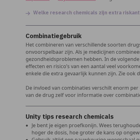
Welke research chemicals zijn extra riskant
Combinatiegebruik
Het combineren van verschillende soorten drugs
onvoorspelbaar zijn. Als je medicijnen combineer
gezondheidsproblemen hebben. In de volgende p
effecten en risico’s van een aantal veel voork
enkele die extra gevaarlijk kunnen zijn. Zie ook
De invloed van combinaties verschilt enorm per d
van de drug zelf voor informatie over combinati
Unity tips research chemicals
Je bent je eigen proefkonijn. Wees terughoud
hoger de dosis, hoe groter de kans op ongew
Gebruik altijd een nauwkeurige weegschaal o