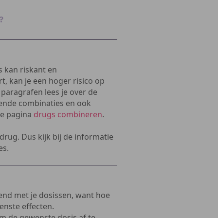
?
 kan riskant en
t, kan je een hoger risico op
aragrafen lees je over de
omende combinaties en ook
 de pagina
drugs combineren
.
rug. Dus kijk bij de informatie
es.
end met je dosissen, want hoe
enste effecten.
m de gewenste dosis af te