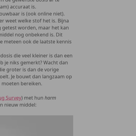
am) accuraat is.
uwbaar is (ook online niet).
er weet welke stof het is. Bijna
g getest worden, maar het kan
middel nog onbekend is. Dit
ze meteen ook de laatste kennis
osis die veel kleiner is dan een
eb je niks gemerkt? Wacht dan
e groter is dan de vorige
t voelt. Je bouwt dan langzaam op
u moeten bereiken.
ug Survey
) met hun
harm
en nieuw middel: