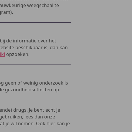
 nauwkeurige weegschaal te
gram).
bij de informatie over het
website beschikbaar is, dan kan
iki
opzoeken.
g geen of weinig onderzoek is
 de gezondheidseffecten op
nde) drugs. Je bent echt je
 gebruiken, lees dan onze
at je wil nemen. Ook hier kan je