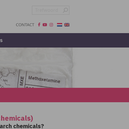
CONTACT
s
chemicals)
earch chemicals?