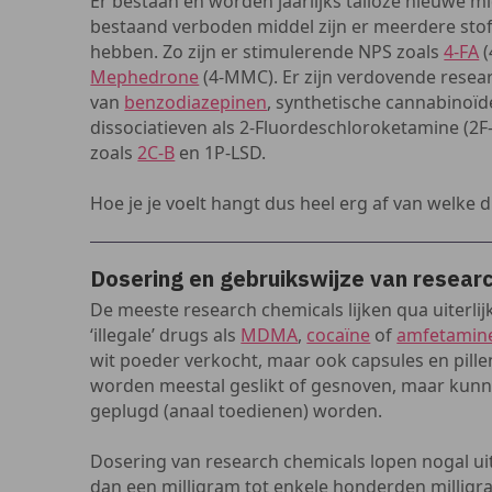
Er bestaan en worden jaarlijks talloze nieuwe m
bestaand verboden middel zijn er meerdere stofj
hebben. Zo zijn er stimulerende NPS zoals
4-FA
(
Mephedrone
(4-MMC). Er zijn verdovende resear
van
benzodiazepinen
, synthetische cannabinoïd
dissociatieven als 2-Fluordeschloroketamine (2F
zoals
2C-B
en 1P-LSD.
Hoe je je voelt hangt dus heel erg af van welke
Dosering en gebruikswijze van resear
De meeste research chemicals lijken qua uiterlijk
‘illegale’ drugs als
MDMA
,
cocaïne
of
amfetamin
wit poeder verkocht, maar ook capsules en pill
worden meestal geslikt of gesnoven, maar kun
geplugd (anaal toedienen) worden.
Dosering van research chemicals lopen nogal uit
dan een milligram tot enkele honderden millig