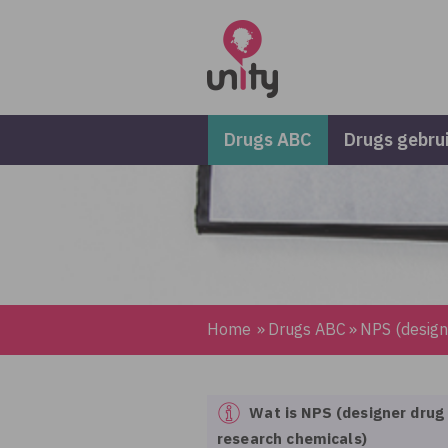
Overslaan en naar de inhoud gaan
Direct naar de hoofdnavigatie
Drugs ABC
Drugs gebru
Home
»
Drugs ABC
»
NPS (design
Wat is NPS (designer drug 
research chemicals)