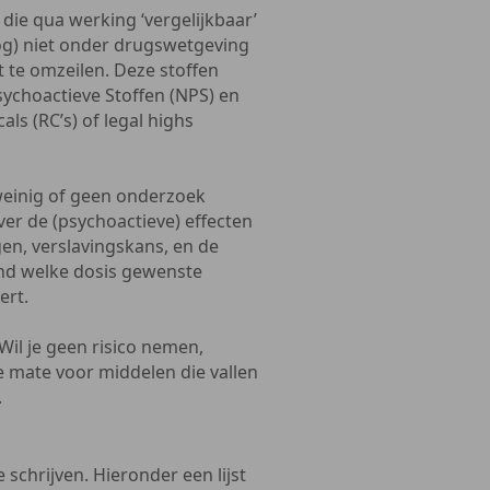
ie qua werking ‘vergelijkbaar’
(nog) niet onder drugswetgeving
 te omzeilen. Deze stoffen
choactieve Stoffen (NPS) en
s (RC’s) of legal highs
 weinig of geen onderzoek
ver de (psychoactieve) effecten
gen, verslavingskans, en de
end welke dosis gewenste
ert.
Wil je geen risico nemen,
e mate voor middelen die vallen
.
 schrijven. Hieronder een lijst