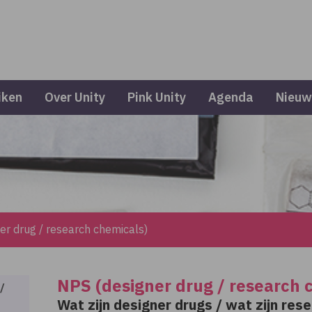
iken
Over Unity
Pink Unity
Agenda
Nieuw
er drug / research chemicals)
NPS (designer drug / research 
/
Wat zijn designer drugs / wat zijn res