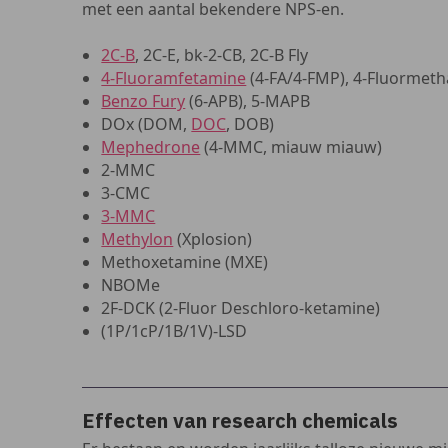
met een aantal bekendere NPS-en.
2C-B
, 2C-E, bk-2-CB, 2C-B Fly
4-Fluoramfetamine
(4-FA/4-FMP), 4-Fluormet
Benzo Fury
(6-APB), 5-MAPB
DOx (DOM,
DOC
, DOB)
Mephedrone
(4-MMC, miauw miauw)
2-MMC
3-CMC
3-MMC
Methylon
(Xplosion)
Methoxetamine (MXE)
NBOMe
2F-DCK (2-Fluor Deschloro-ketamine)
(1P/1cP/1B/1V)-LSD
Effecten van research chemicals