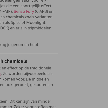
iddelen gemaakt. Voor elk
es die een soortgelijk effect
4-FMP),
Benzo Fury
(6-APB) en
ch chemicals zoals varianten
en als Spice of Moonlight,
-DCK) en er zijn tripmiddelen
 drug je genomen hebt.
ch chemicals
 en effect op de traditionele
e
. Ze worden bijvoorbeeld als
en komen voor. De middelen
nen ook gerookt, gespoten en
een. Dit kan zijn van minder
rammen. Zeker voor stoffen met