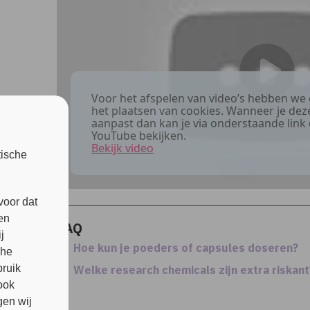
Voor het afspelen van video’s hebben we
het plaatsen van cookies. Wanneer je deze
aanpast dan kan je via onderstaande link 
YouTube bekijken.
Bekijk video
tische
voor dat
en
FAQ
j
Hoe kun je poeders of capsules doseren?
che
bruik
Welke research chemicals zijn extra riskant
ook
en wij