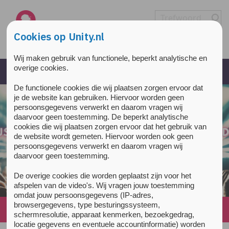
Overslaan en naar de inhoud gaan
Direct naar de hoofdnavigatie
Cookies op Unity.nl
Wij maken gebruik van functionele, beperkt analytische en
overige cookies.
De functionele cookies die wij plaatsen zorgen ervoor dat
je de website kan gebruiken. Hiervoor worden geen
persoonsgegevens verwerkt en daarom vragen wij
daarvoor geen toestemming. De beperkt analytische
cookies die wij plaatsen zorgen ervoor dat het gebruik van
de website wordt gemeten. Hiervoor worden ook geen
persoonsgegevens verwerkt en daarom vragen wij
daarvoor geen toestemming.
De overige cookies die worden geplaatst zijn voor het
afspelen van de video's. Wij vragen jouw toestemming
omdat jouw persoonsgegevens (IP-adres,
browsergegevens, type besturingssysteem,
Home
»
Drugs gebruiken
schermresolutie, apparaat kenmerken, bezoekgedrag,
locatie gegevens en eventuele accountinformatie) worden