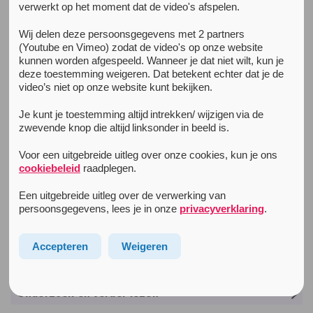
verwerkt op het moment dat de video's afspelen.
Unity Guide
Wij delen deze persoonsgegevens met 2 partners
Voorbereiden
(Youtube en Vimeo) zodat de video's op onze website
kunnen worden afgespeeld. Wanneer je dat niet wilt, kun je
Party & gebruik
deze toestemming weigeren. Dat betekent echter dat je de
video’s niet op onze website kunt bekijken.
De After
Je kunt je toestemming altijd intrekken/ wijzigen via de
Nuchter feesten
zwevende knop die altijd linksonder in beeld is.
Alles over slapen en drugs
Voor een uitgebreide uitleg over onze cookies, kun je ons
Info for tourists
cookiebeleid
raadplegen.
Een uitgebreide uitleg over de verwerking van
Extra info
persoonsgegevens, lees je in onze
privacyverklaring
.
Wet en regelgeving
Lichaam en hersenen
Accepteren
Weigeren
Klachten na drugsgebruik
Onderzoek en verder lezen