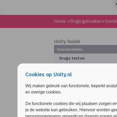
Home
»
Drugs gebruiken
»
Voorb
Unity Guide
Voorbereiden
Drugs testen
Drug, set en setting
Cookies op Unity.nl
Voeding
Party & gebruik
Wij maken gebruik van functionele, beperkt analy
en overige cookies.
De After
Nuchter feesten
De functionele cookies die wij plaatsen zorgen er
je de website kan gebruiken. Hiervoor worden ge
Alles over slapen en drugs
persoonsgegevens verwerkt en daarom vragen wi