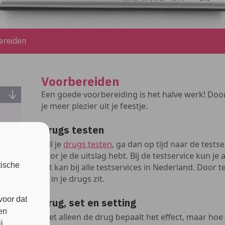
ereiden
Voorbereiden
Een goede voorbereiding is het halve werk! Door
je meer plezier uit je feestje.
Drugs testen
Wil je
drugs testen
, ga dan op tijd naar de test
voor je de uitslag hebt. Bij de testservice kun je
tische
Dit kan bij alle testservices in Nederland. Door 
er in je drugs zit.
voor dat
Drug, set en setting
en
Niet alleen de drug bepaalt het effect, maar hoe j
j