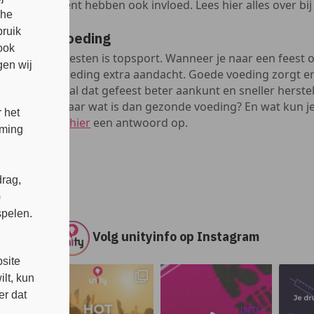
bent hebben ook invloed. Lees hier alles over bi
che
bruik
Voeding
ook
Feesten is topsport. Wanneer je naar een feest o
en wij
voeding extra aandacht. Goede voeding zorgt erv
je al dat gefeest beter aankunt en sneller herst
Maar wat is dan gezonde voeding? En wat kun je
 het
je
hier
een antwoord op.
mming
rag,
)
spelen.
Volg unityinfo op Instagram
s
site
lt, kun
er dat