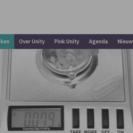
iken
Over Unity
Pink Unity
Agenda
Nieuw