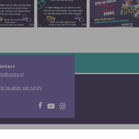
ontact
nfo@unity.nl
lle locaties van Unity
lle rechten voorbehouden
|
Realisatie:
Lemon