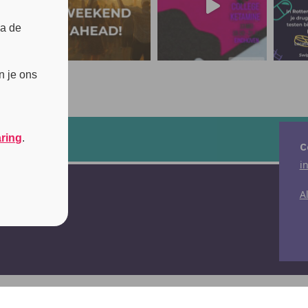
ia de
n je ons
aring
.
C
i
A
Disclaimer
|
Privacyverklaring
|
Cookiebeleid
|
© 2026 Unity
-
A