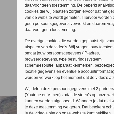
Info for tourists
daarvoor geen toestemming. De beperkt analytis
cookies die wij plaatsen zorgen ervoor dat het ge
Extra info
van de website wordt gemeten. Hiervoor worden 
Wet en regelgeving
geen persoonsgegevens verwerkt en daarom vrag
daarvoor geen toestemming.
Lichaam en hersenen
Klachten na drugsgebruik
De overige cookies die worden geplaatst zijn voor
afspelen van de video's. Wij vragen jouw toeste
Onderzoek en verder lezen
omdat jouw persoonsgegevens (IP-adres,
browsergegevens, type besturingssysteem,
schermresolutie, apparaat kenmerken, bezoekged
locatie gegevens en eventuele accountinformatie
worden verwerkt op het moment dat de video's af
Wij delen deze persoonsgegevens met 2 partner
(Youtube en Vimeo) zodat de video's op onze web
kunnen worden afgespeeld. Wanneer je dat niet wi
je deze toestemming weigeren. Dat betekent echt
je de video’s niet op onze website kunt bekijken.