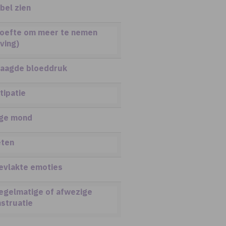
bel zien
oefte om meer te nemen
ving)
laagde bloeddruk
tipatie
ge mond
ten
evlakte emoties
egelmatige of afwezige
struatie