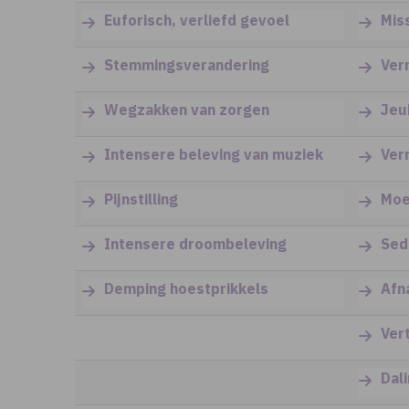
Euforisch, verliefd gevoel
Mis
Stemmingsverandering
Ver
Wegzakken van zorgen
Jeu
Intensere beleving van muziek
Ver
Pijnstilling
Moe
Intensere droombeleving
Sed
Demping hoestprikkels
Afn
Ver
Dal