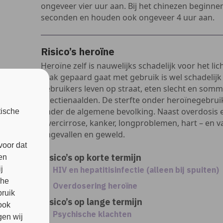
ongeveer vier uur aan. Bij het chinezen beginnen
seconden en houden ook ongeveer 4 uur aan.
Risico’s heroïne
Heroïne zelf is nauwelijks schadelijk voor het l
vaak gepaard gaat met gebruik is wel schadelijk
gebruikers leven op straat, eten slecht en so
injectienaalden. De sterfte onder heroïnegebrui
onder de algemene bevolking. Naast overdosis 
tische
levercirrose, kanker, longproblemen, hart – en v
ongevallen en geweld.
voor dat
Risico’s op korte termijn
en
j
HIV en hepatitisinfectie (alleen bij spuiten)
che
Overdosering heroïne
bruik
Risico’s op lange termijn
ook
Psychische klachten
en wij