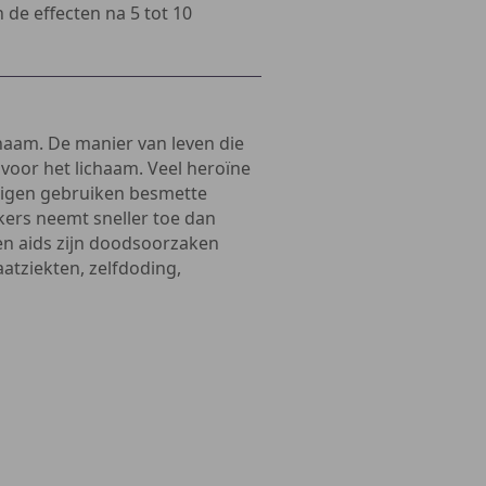
 de effecten na 5 tot 10
ichaam. De manier van leven die
 voor het lichaam. Veel heroïne
mmigen gebruiken besmette
kers neemt sneller toe dan
en aids zijn doodsoorzaken
aatziekten, zelfdoding,