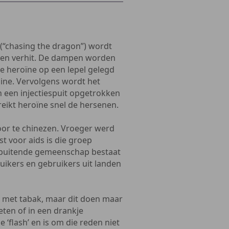
 (“chasing the dragon”) wordt
d en verhit. De dampen worden
de heroïne op een lepel gelegd
ine. Vervolgens wordt het
n een injectiespuit opgetrokken
eikt heroïne snel de hersenen.
oor te chinezen. Vroeger werd
 voor aids is die groep
 spuitende gemeenschap bestaat
uikers en gebruikers uit landen
d met tabak, maar dit doen maar
ten of in een drankje
 ‘flash’ en is om die reden niet