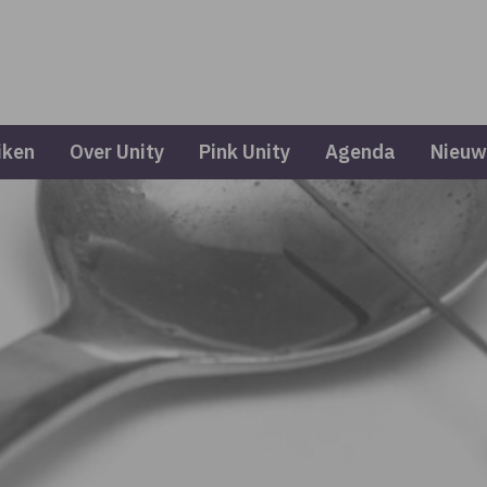
iken
Over Unity
Pink Unity
Agenda
Nieuw