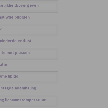
selijkheid/overgeven
nauwde pupillen
k
minderde eetlust
ite met plassen
atie
ame libido
traagde ademhaling
ing lichaamstemperatuur