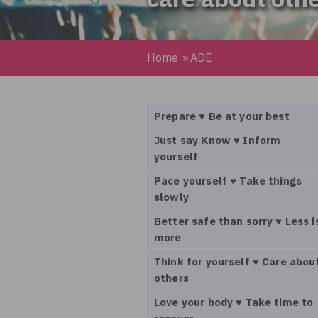
Home
»
ADE
Prepare ♥ Be at your best
Just say Know ♥ Inform
yourself
Pace yourself ♥ Take things
slowly
Better safe than sorry ♥ Less i
more
Think for yourself ♥ Care abou
others
Love your body ♥ Take time to