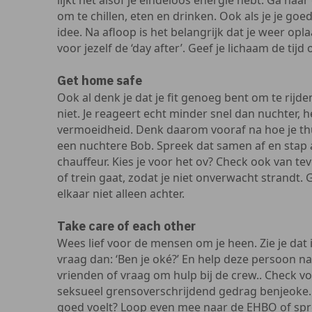
lijkt het alsof je eindeloos energie hebt. Ga naar
om te chillen, eten en drinken. Ook als je je goe
idee. Na afloop is het belangrijk dat je weer op
voor jezelf de ‘day after’. Geef je lichaam de tijd
Get home safe
Ook al denk je dat je fit genoeg bent om te rijde
niet. Je reageert echt minder snel dan nuchter, h
vermoeidheid. Denk daarom vooraf na hoe je thui
een nuchtere Bob. Spreek dat samen af en stap a
chauffeur. Kies je voor het ov? Check ook van te
of trein gaat, zodat je niet onverwacht strandt.
elkaar niet alleen achter.
Take care of each other
Wees lief voor de mensen om je heen. Zie je dat
vraag dan: ‘Ben je oké?’ En help deze persoon na
vrienden of vraag om hulp bij de crew.. Check v
seksueel grensoverschrijdend gedrag benjeoke.nl
goed voelt? Loop even mee naar de EHBO of sp