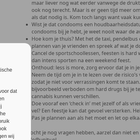
maar liever nog wat eerder vanwege de drukt
ook nog terecht. Maar is er geen tijd meer om
als dat nodig is. Kom toch langs want vaak ku
Wist je dat condooms een houdbaarheidsdat
condooms bij je hebt, je weet nooit waar de a
Hoe kom je thuis? Met het de taxi, pendelbus
plannen van je vrienden en spreek af wat je d
Cancel de sportschoollessen, feesten is hard
dan intens sporten na een weekend feest.
Onthoud: less is more, zorg ervoor dat je in j
tische
Neem de tijd om je in te lezen over de risico’
zodat je niet voor verrassingen komt te staan.
bijvoorbeeld verboden om hard drugs bij je t
voor dat
cannabis kunnen verschillen.
en
Doe vooraf een ‘check in’ met jezelf of als vrie
j
vel? Een feestje kan dat gevoel versterken. H
che
Pas je plannen aan als het moet en let op elka
bruik
ook
Mocht je nog vragen hebben, aarzel dan niet en 
en wij
info@unity.nl