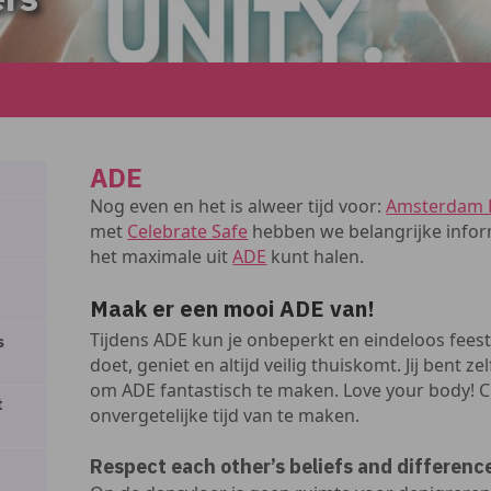
ADE
Nog even en het is alweer tijd voor:
Amsterdam 
met
Celebrate Safe
hebben we belangrijke inform
het maximale uit
ADE
kunt halen.
Maak er een mooi ADE van!
Tijdens ADE kun je onbeperkt en eindeloos feest
s
doet, geniet en altijd veilig thuiskomt. Jij bent z
om ADE fantastisch te maken. Love your body! C
t
onvergetelijke tijd van te maken.
Respect each other’s beliefs and differenc