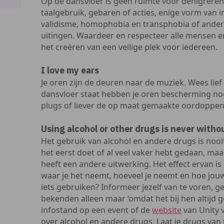
Op de dansvloer is geen ruimte voor denigreren
taalgebruik, gebaren of acties, enige vorm van i
validisme, homophobia en transphobia of ande
uitingen. Waardeer en respecteer alle mensen en
het creëren van een veilige plek voor iedereen.
I love my ears
Je oren zijn de deuren naar de muziek. Wees lief 
dansvloer staat hebben je oren bescherming nodig
plugs of liever de op maat gemaakte oordoppe
Using alcohol or other drugs is never withou
Het gebruik van alcohol en andere drugs is nooit 
het eerst doet of al veel vaker hebt gedaan, maa
heeft een andere uitwerking. Het effect ervan is
waar je het neemt, hoeveel je neemt en hoe jouw l
iets gebruiken? Informeer jezelf van te voren, g
bekenden alleen maar ‘omdat het bij hen altijd 
infostand op een event of de
website
van Unity v
over alcohol en andere drugs. Laat je drugs van 