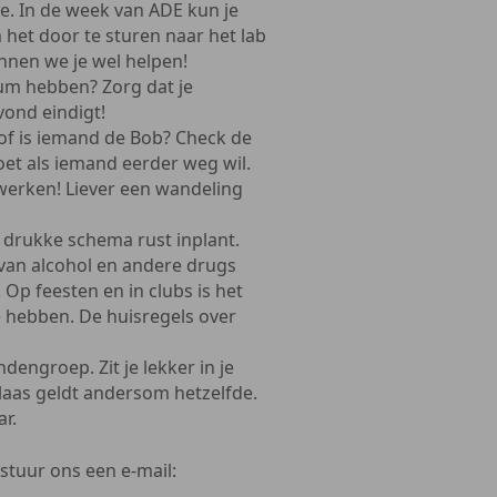
e. In de week van ADE kun je
 het door te sturen naar het lab
nnen we je wel helpen!
um hebben? Zorg dat je
vond eindigt!
 of is iemand de Bob? Check de
oet als iemand eerder weg wil.
 werken! Liever een wandeling
e drukke schema rust inplant.
s van alcohol en andere drugs
 Op feesten en in clubs is het
e hebben. De huisregels over
ndengroep. Zit je lekker in je
elaas geldt andersom hetzelfde.
ar.
stuur ons een e-mail: