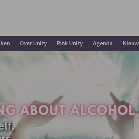
iken
Over Unity
Pink Unity
Agenda
Nieuw
elf,
ers