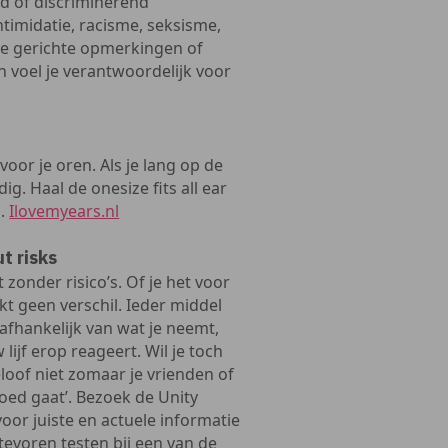
d of discriminerend
ntimidatie, racisme, seksisme,
re gerichte opmerkingen of
 voel je verantwoordelijk voor
voor je oren. Als je lang op de
. Haal de onesize fits all ear
n.
Ilovemyears.nl
t risks
zonder risico’s. Of je het voor
kt geen verschil. Ieder middel
 afhankelijk van wat je neemt,
ijf erop reageert. Wil je toch
eloof niet zomaar je vrienden of
goed gaat’. Bezoek de Unity
oor juiste en actuele informatie
tevoren testen bij een van de