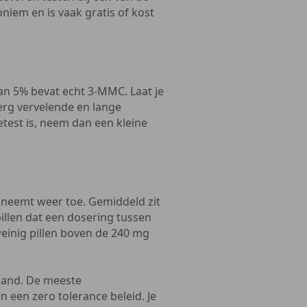
oniem en is vaak gratis of kost
an 5% bevat echt 3-MMC. Laat je
e erg vervelende en lange
etest is, neem dan een kleine
neemt weer toe. Gemiddeld zit
illen dat een dosering tussen
weinig pillen boven de 240 mg
rland. De meeste
een zero tolerance beleid. Je