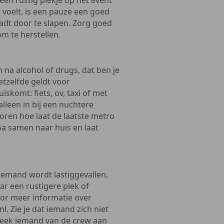
 een rustig plekje op het event
d voelt, is een pauze een goed
laadt door te slapen. Zorg goed
 om te herstellen.
n na alcohol of drugs, dat ben je
etzelfde geldt voor
skomt: fiets, ov, taxi of met
lleen in bij een nuchtere
voren hoe laat de laatste metro
 Ga samen naar huis en laat
 iemand wordt lastiggevallen,
ar een rustigere plek of
oor meer informatie over
. Zie je dat iemand zich niet
reek iemand van de crew aan