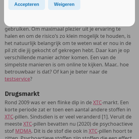
Unity
·
Unity Podcast 006 Online Pillen Opzoeken
Accepteren
Weigeren
Dus! Je hebt binnenkort een feestje en je wilt
XTC
gaan
gebruiken. Om maximaal plezier uit je ervaring te
halen en om de risico’s zo klein mogelijk te houden, is
het natuurlijk belangrijk om te weten wat er nou in de
pil zit die jij gekocht of gekregen hebt. Daar kan je op
verschillende manier achter komen. Een van de
simpelste manieren is om online te kijken. Maar.. hoe
betrouwbaar is dat? Of kan je beter naar de
testservice
?
Drugsmarkt
Rond 2009 was er een flinke dip in de
XTC
-markt. Een
korte periode zat er toen een aantal andere stoffen in
XTC
-pillen. Sindsdien is er veel veranderd [1]. Veruit de
meeste
XTC
-pillen bevatten nu (2020) de psychoactieve
stof
MDMA
. Dit is de stof die ook in
XTC
-pillen hoort te
zitten. Psychoactieve stoffen zijn stoffen die een effect