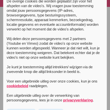
inhoud...
De overige cookies die worden geplaatst zijn voor het
afspelen van de video's. Wij vragen jouw toestemming
omdat jouw persoonsgegevens (IP-adres,
browsergegevens, type besturingssysteem,
schermresolutie, apparaat kenmerken, bezoekgedrag,
Hoe betrouwbaar is het online
locatie gegevens en eventuele accountinformatie) worden
verwerkt op het moment dat de video's afspelen.
opzoeken van de inhoud van je XTC-
pillen?
Wij delen deze persoonsgegevens met 2 partners
(Youtube en Vimeo) zodat de video's op onze website
Geen zin om te lezen? Dit artikel is ook als
podcast
te
kunnen worden afgespeeld. Wanneer je dat niet wilt, kun je
beluisteren.
deze toestemming weigeren. Dat betekent echter dat je de
video’s niet op onze website kunt bekijken.
Je kunt je toestemming altijd intrekken/ wijzigen via de
zwevende knop die altijd linksonder in beeld is.
Voor een uitgebreide uitleg over onze cookies, kun je ons
cookiebeleid
raadplegen.
Een uitgebreide uitleg over de verwerking van
persoonsgegevens, lees je in onze
privacyverklaring
.