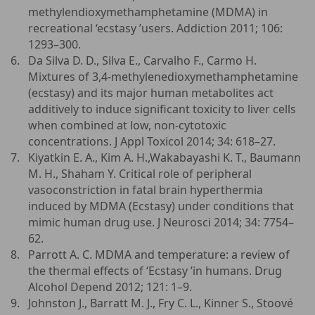
methylendioxymethamphetamine (MDMA) in
recreational ‘ecstasy ’users. Addiction 2011; 106:
1293–300.
Da Silva D. D., Silva E., Carvalho F., Carmo H.
Mixtures of 3,4-methylenedioxymethamphetamine
(ecstasy) and its major human metabolites act
additively to induce significant toxicity to liver cells
when combined at low, non-cytotoxic
concentrations. J Appl Toxicol 2014; 34: 618–27.
Kiyatkin E. A., Kim A. H.,Wakabayashi K. T., Baumann
M. H., Shaham Y. Critical role of peripheral
vasoconstriction in fatal brain hyperthermia
induced by MDMA (Ecstasy) under conditions that
mimic human drug use. J Neurosci 2014; 34: 7754–
62.
Parrott A. C. MDMA and temperature: a review of
the thermal effects of ‘Ecstasy ’in humans. Drug
Alcohol Depend 2012; 121: 1–9.
Johnston J., Barratt M. J., Fry C. L., Kinner S., Stoové