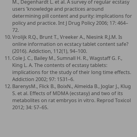
M., Degenhardt L. et al. A survey of regular ecstasy
users ’knowledge and practices around
determining pill content and purity: implications for
policy and practice. Int J Drug Policy 2006; 17: 464–
72.
Vrolijk R.Q., Brunt T., Vreeker A., Niesink R.J.M. Is
online information on ecstacy tablet content safe?
(2016). Addiction, 112(1), 94–100.
Cole J. C., Bailey M., Sumnall H. R., Wagstaff G. F.,
King L. A. The contents of ecstasy tablets:
implications for the study of their long time effects.
Addiction 2002; 97: 1531–6.
BarenysM., Flick B., BoixN., Almeida B., Joglar J., Klug
S. et al. Effects of MDMA (ecstasy) and two of its
metabolites on rat embryos in vitro. Reprod Toxicol
2012; 34: 57–65.