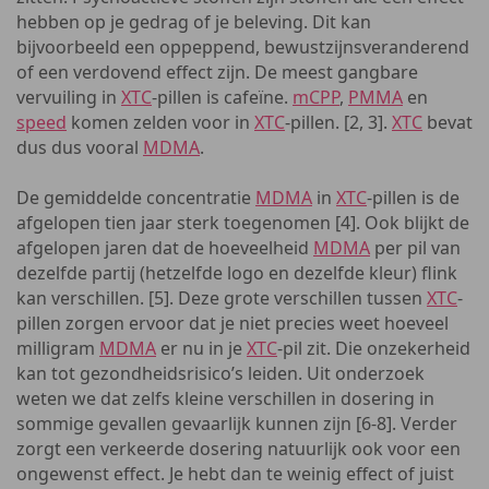
hebben op je gedrag of je beleving. Dit kan
bijvoorbeeld een oppeppend, bewustzijnsveranderend
of een verdovend effect zijn. De meest gangbare
vervuiling in
XTC
-pillen is cafeïne.
mCPP
,
PMMA
en
speed
komen zelden voor in
XTC
-pillen. [2, 3].
XTC
bevat
dus dus vooral
MDMA
.
De gemiddelde concentratie
MDMA
in
XTC
-pillen is de
afgelopen tien jaar sterk toegenomen [4]. Ook blijkt de
afgelopen jaren dat de hoeveelheid
MDMA
per pil van
dezelfde partij (hetzelfde logo en dezelfde kleur) flink
kan verschillen. [5]. Deze grote verschillen tussen
XTC
-
pillen zorgen ervoor dat je niet precies weet hoeveel
milligram
MDMA
er nu in je
XTC
-pil zit. Die onzekerheid
kan tot gezondheidsrisico’s leiden. Uit onderzoek
weten we dat zelfs kleine verschillen in dosering in
sommige gevallen gevaarlijk kunnen zijn [6-8]. Verder
zorgt een verkeerde dosering natuurlijk ook voor een
ongewenst effect. Je hebt dan te weinig effect of juist