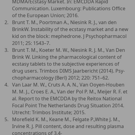
MDMA/Ecstasy Market. In: EMCDDA Rapid
Communication. Luxembourg: Publications Office
of the European Union; 2016.
Brunt T. M., Poortman A., Niesink R. J., van den
BrinkW. Instability of the ecstasy market and a new
kid on the block: mephedrone. J Psychopharmacol
2011; 25: 1543–7.
Brunt T. M., Koeter M. W., Niesink R. J. M., Van Den
Brink W. Linking the pharmacological content of
ecstasy tablets to the subjective experiences of
drug users. Trimbos DIMS Jaarbericht (2014). Psy-
chopharmacology (Berl) 2012; 220: 751–62.
Van Laar M. W., Cruts A. A. N., Van Ooyen-Houben
M. M. J., Croes E. A., Van der Pol P. M., Meijer R. F. et
al. Report to the EMCDDA by the Reitox National
Focal Point The Netherlands Drug Situation 2014.
Utrecht: Trimbos Institute; 2015.
Morefield K. M., Keane M., Felgate P.,White J. M.,
Irvine R. J. Pill content, dose and resulting plasma
concentrations of 3,4-