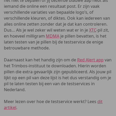
het niet te bepalen of jij dezelfde blauwe aap hebt als
iemand die online een resultaat post. Er zijn vaak
verschillende variaties van bepaalde logo’s, of
verschillende kleuren, of diktes. Ook kan iedereen van
alles online zetten zonder dat je dat kan controleren.
Dus… Als je wel zeker wil weten wat er in je
XTC
-pil zit,
en hoeveel milligram
MDMA
je pillen bevatten, is het
laten testen van je pillen bij de testservice de enige
betrouwbare methode.
Daarnaast kan het handig zijn om de
Red Alert app
van
het Trimbos-instituut te downloaden. Hierin worden
pillen die extra gevaarlijk zijn gepubliceerd. Als jouw pil
lijkt op een pil van deze lijst is het dus verstandig om je
pil te laten testen bij een van de testservices in
Nederland.
Meer lezen over hoe de testservice werkt? Lees
dit
artikel
.