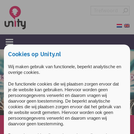
Overslaan en naar de inhoud gaan
Direct naar de hoofdnavigatie
Cookies op Unity.nl
Wij maken gebruik van functionele, beperkt analytische en
overige cookies.
De functionele cookies die wij plaatsen zorgen ervoor dat
je de website kan gebruiken. Hiervoor worden geen
persoonsgegevens verwerkt en daarom vragen wij
daarvoor geen toestemming. De beperkt analytische
cookies die wij plaatsen zorgen ervoor dat het gebruik van
de website wordt gemeten. Hiervoor worden ook geen
persoonsgegevens verwerkt en daarom vragen wij
Home
»
daarvoor geen toestemming.
Hoe betrouwbaar is het online opzoeken van de