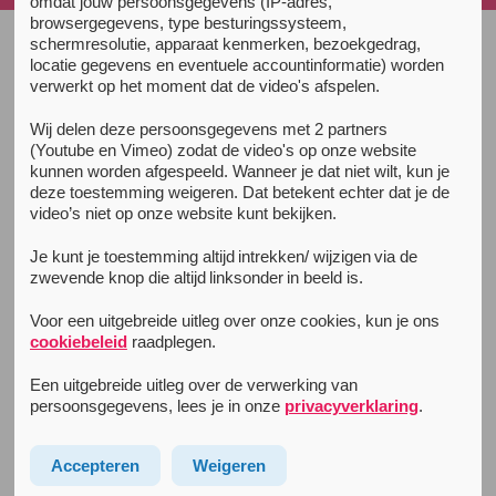
omdat jouw persoonsgegevens (IP-adres,
browsergegevens, type besturingssysteem,
schermresolutie, apparaat kenmerken, bezoekgedrag,
Alle nieuwsberichten
locatie gegevens en eventuele accountinformatie) worden
verwerkt op het moment dat de video's afspelen.
28 maart 2018
Maak je je zorgen over het alcohol
Wij delen deze persoonsgegevens met 2 partners
of drugsgebruik van een vriend of
(Youtube en Vimeo) zodat de video's op onze website
kunnen worden afgespeeld. Wanneer je dat niet wilt, kun je
vriendin?
deze toestemming weigeren. Dat betekent echter dat je de
video’s niet op onze website kunt bekijken.
Maak je je zorgen over het alcohol of drugsgebruik
van een vriend of vriendin? Wij geven je 10 tips die je
Je kunt je toestemming altijd intrekken/ wijzigen via de
kunnen helpen om het gesprek aan te gaan.
zwevende knop die altijd linksonder in beeld is.
Voor een uitgebreide uitleg over onze cookies, kun je ons
cookiebeleid
raadplegen.
Een uitgebreide uitleg over de verwerking van
persoonsgegevens, lees je in onze
privacyverklaring
.
Accepteren
Weigeren