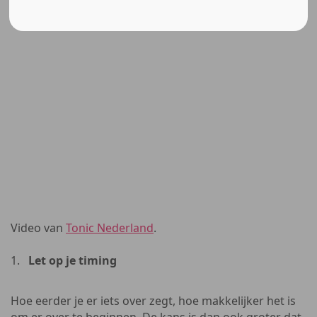
Video van
Tonic Nederland
.
Let op je timing
Hoe eerder je er iets over zegt, hoe makkelijker het is