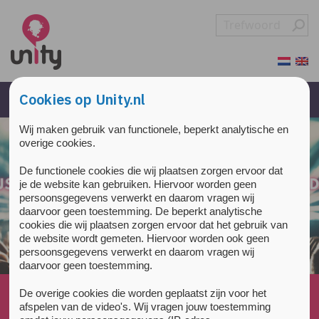
Overslaan en naar de inhoud gaan
Direct naar de hoofdnavigatie
Cookies op Unity.nl
Wij maken gebruik van functionele, beperkt analytische en
overige cookies.
De functionele cookies die wij plaatsen zorgen ervoor dat
je de website kan gebruiken. Hiervoor worden geen
persoonsgegevens verwerkt en daarom vragen wij
daarvoor geen toestemming. De beperkt analytische
cookies die wij plaatsen zorgen ervoor dat het gebruik van
de website wordt gemeten. Hiervoor worden ook geen
persoonsgegevens verwerkt en daarom vragen wij
daarvoor geen toestemming.
Home
»
Nieuws
»
De overige cookies die worden geplaatst zijn voor het
Maak je je zorgen over het alcohol of drugsgebruik...
afspelen van de video's. Wij vragen jouw toestemming