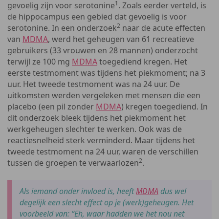
1
gevoelig zijn voor serotonine
. Zoals eerder verteld, is
de hippocampus een gebied dat gevoelig is voor
2
serotonine. In een onderzoek
naar de acute effecten
van
MDMA
, werd het geheugen van 61 recreatieve
gebruikers (33 vrouwen en 28 mannen) onderzocht
terwijl ze 100 mg
MDMA
toegediend kregen. Het
eerste testmoment was tijdens het piekmoment; na 3
uur. Het tweede testmoment was na 24 uur. De
uitkomsten werden vergeleken met mensen die een
placebo (een pil zonder
MDMA
) kregen toegediend. In
dit onderzoek bleek tijdens het piekmoment het
werkgeheugen slechter te werken. Ook was de
reactiesnelheid sterk verminderd. Maar tijdens het
tweede testmoment na 24 uur, waren de verschillen
2
tussen de groepen te verwaarlozen
.
Als iemand onder invloed is, heeft
MDMA
dus wel
degelijk een slecht effect op je (werk)geheugen. Het
voorbeeld van: “Eh, waar hadden we het nou net