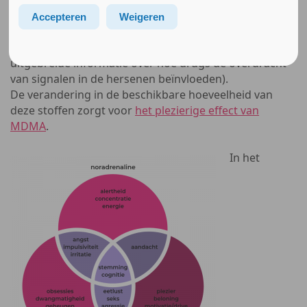
“boodschapperstoffen”, tussen hersencellen. Het zorgt
voor meer en langere activiteit van serotonine tussen
Accepteren
Weigeren
hersencellen. Daarnaast worden dopamine en
noradrenaline beïnvloed door
MDMA
. (Klik hier voor
uitgebreide informatie over hoe drugs de overdracht
van signalen in de hersenen beïnvloeden).
De verandering in de beschikbare hoeveelheid van
deze stoffen zorgt voor
het plezierige effect van
MDMA
.
In het