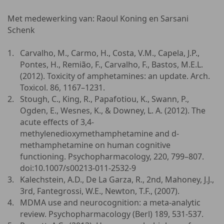
Met medewerking van: Raoul Koning en Sarsani
Schenk
Carvalho, M., Carmo, H., Costa, V.M., Capela, J.P.,
Pontes, H., Remião, F., Carvalho, F., Bastos, M.E.L.
(2012). Toxicity of amphetamines: an update. Arch.
Toxicol. 86, 1167–1231.
Stough, C., King, R., Papafotiou, K., Swann, P.,
Ogden, E., Wesnes, K., & Downey, L. A. (2012). The
acute effects of 3,4-
methylenedioxymethamphetamine and d-
methamphetamine on human cognitive
functioning. Psychopharmacology, 220, 799–807.
doi:10.1007/s00213-011-2532-9
Kalechstein, A.D., De La Garza, R., 2nd, Mahoney, J.J.,
3rd, Fantegrossi, W.E., Newton, T.F., (2007).
MDMA use and neurocognition: a meta-analytic
review. Psychopharmacology (Berl) 189, 531-537.