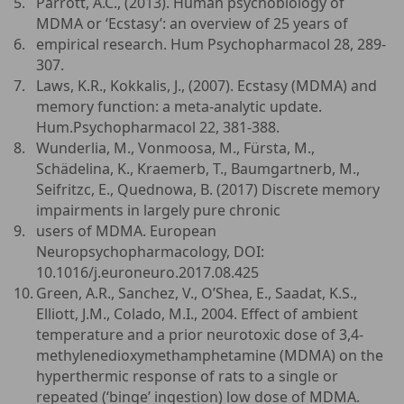
Parrott, A.C., (2013). Human psychobiology of
MDMA or ‘Ecstasy’: an overview of 25 years of
empirical research. Hum Psychopharmacol 28, 289-
307.
Laws, K.R., Kokkalis, J., (2007). Ecstasy (MDMA) and
memory function: a meta-analytic update.
Hum.Psychopharmacol 22, 381-388.
Wunderlia, M., Vonmoosa, M., Fürsta, M.,
Schädelina, K., Kraemerb, T., Baumgartnerb, M.,
Seifritzc, E., Quednowa, B. (2017) Discrete memory
impairments in largely pure chronic
users of MDMA. European
Neuropsychopharmacology, DOI:
10.1016/j.euroneuro.2017.08.425
Green, A.R., Sanchez, V., O’Shea, E., Saadat, K.S.,
Elliott, J.M., Colado, M.I., 2004. Effect of ambient
temperature and a prior neurotoxic dose of 3,4-
methylenedioxymethamphetamine (MDMA) on the
hyperthermic response of rats to a single or
repeated (‘binge’ ingestion) low dose of MDMA.