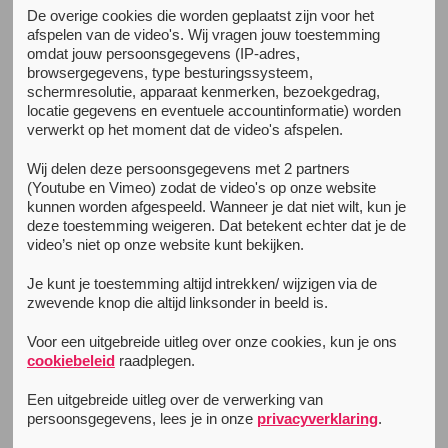
De overige cookies die worden geplaatst zijn voor het
afspelen van de video's. Wij vragen jouw toestemming
omdat jouw persoonsgegevens (IP-adres,
Wat doet XTC-gebruik met je
browsergegevens, type besturingssysteem,
geheugen?
schermresolutie, apparaat kenmerken, bezoekgedrag,
locatie gegevens en eventuele accountinformatie) worden
“Eh, waar hadden we het nou net over?” “Hoe lang
verwerkt op het moment dat de video's afspelen.
geleden heb ik bijgenomen?” “Het feestje vorige week
was echt super tof! Maar details van de avond weet ik
Wij delen deze persoonsgegevens met 2 partners
niet meer..”
(Youtube en Vimeo) zodat de video's op onze website
kunnen worden afgespeeld. Wanneer je dat niet wilt, kun je
deze toestemming weigeren. Dat betekent echter dat je de
Wanneer je wel eens
XTC
gebruikt hebt zijn deze
video’s niet op onze website kunt bekijken.
zinnen misschien wel herkenbaar. Maar hoe komt het
nou dat je dingen vergeet wanneer je
XTC
gebruikt
Je kunt je toestemming altijd intrekken/ wijzigen via de
hebt? Oftewel, wat doet
XTC
-gebruik met je geheugen?
zwevende knop die altijd linksonder in beeld is.
Voor een uitgebreide uitleg over onze cookies, kun je ons
Hoe zit het in het brein?
cookiebeleid
raadplegen.
De psychoactieve stof in
XTC
is
MDMA
(3,4-
Een uitgebreide uitleg over de verwerking van
methyleendioxymethamfetamine).
MDMA
beïnvloedt
persoonsgegevens, lees je in onze
privacyverklaring
.
een aantal neurotransmitters, ofwel