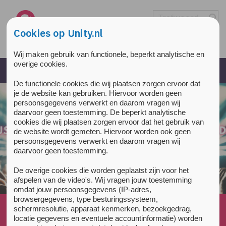
Overslaan en naar de inhoud gaan
Direct naar de hoofdnavigatie
Cookies op Unity.nl
Wij maken gebruik van functionele, beperkt analytische en
overige cookies.
De functionele cookies die wij plaatsen zorgen ervoor dat
je de website kan gebruiken. Hiervoor worden geen
persoonsgegevens verwerkt en daarom vragen wij
daarvoor geen toestemming. De beperkt analytische
cookies die wij plaatsen zorgen ervoor dat het gebruik van
de website wordt gemeten. Hiervoor worden ook geen
persoonsgegevens verwerkt en daarom vragen wij
daarvoor geen toestemming.
De overige cookies die worden geplaatst zijn voor het
afspelen van de video's. Wij vragen jouw toestemming
omdat jouw persoonsgegevens (IP-adres,
browsergegevens, type besturingssysteem,
Home
»
Nieuws
»
schermresolutie, apparaat kenmerken, bezoekgedrag,
Unity podcast: introductie in het project Unity
locatie gegevens en eventuele accountinformatie) worden