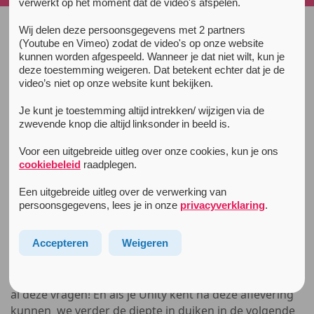
verwerkt op het moment dat de video's afspelen.
Wij delen deze persoonsgegevens met 2 partners
Alle nieuwsberichten
(Youtube en Vimeo) zodat de video's op onze website
kunnen worden afgespeeld. Wanneer je dat niet wilt, kun je
23 januari 2021
deze toestemming weigeren. Dat betekent echter dat je de
Unity podcast: introductie in het
video’s niet op onze website kunt bekijken.
project Unity
Je kunt je toestemming altijd intrekken/ wijzigen via de
In deze aflevering leggen we uit wat het project Unity
zwevende knop die altijd linksonder in beeld is.
inhoudt.
Hoe is het project ontstaan?
Voor een uitgebreide uitleg over onze cookies, kun je ons
Wat doet Unity?
cookiebeleid
raadplegen.
Wat is het doel?
Een uitgebreide uitleg over de verwerking van
Wat is harm reduction precies? En waarom is het
persoonsgegevens, lees je in onze
privacyverklaring
.
belangrijk?
Waarom werkt Unity met peers bij de
Accepteren
Weigeren
drugsvoorlichting?
Na het luisteren van de podcast heb je antwoorden op
al deze vragen! En als je Unity kent na deze aflevering
kunnen we verder de diepte in duiken in de volgende