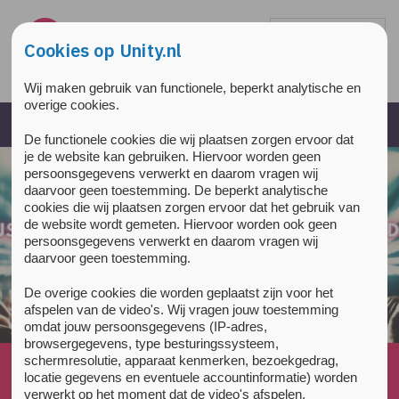
Overslaan en naar de inhoud gaan
Direct naar de hoofdnavigatie
Cookies op Unity.nl
Wij maken gebruik van functionele, beperkt analytische en
overige cookies.
De functionele cookies die wij plaatsen zorgen ervoor dat
je de website kan gebruiken. Hiervoor worden geen
persoonsgegevens verwerkt en daarom vragen wij
daarvoor geen toestemming. De beperkt analytische
cookies die wij plaatsen zorgen ervoor dat het gebruik van
de website wordt gemeten. Hiervoor worden ook geen
persoonsgegevens verwerkt en daarom vragen wij
daarvoor geen toestemming.
De overige cookies die worden geplaatst zijn voor het
afspelen van de video's. Wij vragen jouw toestemming
omdat jouw persoonsgegevens (IP-adres,
browsergegevens, type besturingssysteem,
schermresolutie, apparaat kenmerken, bezoekgedrag,
Home
»
News
»
locatie gegevens en eventuele accountinformatie) worden
(Nederlands) Unity podcast: introductie in het project
verwerkt op het moment dat de video's afspelen.