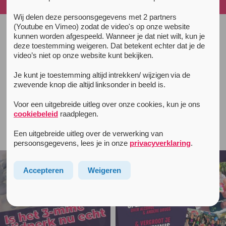
Unity
Wij delen deze persoonsgegevens met 2 partners
(Youtube en Vimeo) zodat de video's op onze website
kunnen worden afgespeeld. Wanneer je dat niet wilt, kun je
All news items
deze toestemming weigeren. Dat betekent echter dat je de
January 23, 2021
video’s niet op onze website kunt bekijken.
(Nederlands) Unity podcast:
Je kunt je toestemming altijd intrekken/ wijzigen via de
introductie in het project Unity
zwevende knop die altijd linksonder in beeld is.
Voor een uitgebreide uitleg over onze cookies, kun je ons
cookiebeleid
raadplegen.
Follow unityinfo on Instagram
Een uitgebreide uitleg over de verwerking van
persoonsgegevens, lees je in onze
privacyverklaring
.
Accepteren
Weigeren