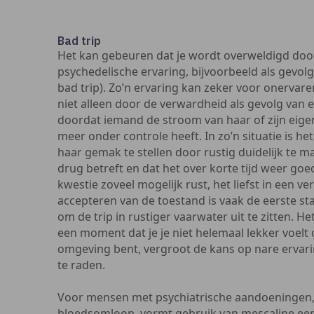
Bad trip
Het kan gebeuren dat je wordt overweldigd door 
psychedelische ervaring, bijvoorbeeld als gevolg
bad trip). Zo’n ervaring kan zeker voor onervar
niet alleen door de verwardheid als gevolg van 
doordat iemand de stroom van haar of zijn eige
meer onder controle heeft. In zo’n situatie is he
haar gemak te stellen door rustig duidelijk te m
drug betreft en dat het over korte tijd weer go
kwestie zoveel mogelijk rust, het liefst in een 
accepteren van de toestand is vaak de eerste s
om de trip in rustiger vaarwater uit te zitten. H
een moment dat je je niet helemaal lekker voelt 
omgeving bent, vergroot de kans op nare ervarin
te raden.
Voor mensen met psychiatrische aandoeningen,
bloedsomloop, vormt gebruik van mescaline een 