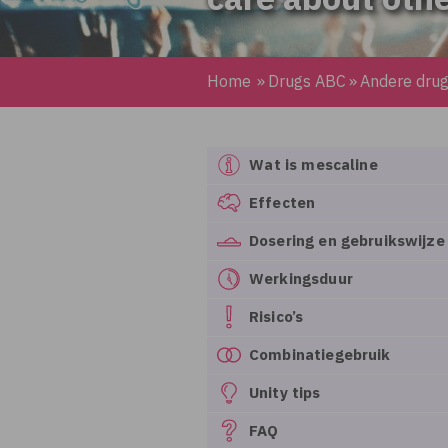
Home
»
Drugs ABC
»
Andere dru
Wat is mescaline
Effecten
Dosering en gebruikswijze
Werkingsduur
Risico’s
Combinatiegebruik
Unity tips
FAQ