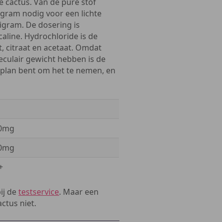
e cactus. Van de pure stof
igram nodig voor een lichte
ligram. De dosering is
aline. Hydrochloride is de
 citraat en acetaat. Omdat
eculair gewicht hebben is de
n plan bent om het te nemen, en
00mg
00mg
+
bij de
testservice
. Maar een
ctus niet.