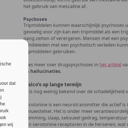
het gebruik van mescaline af.
Psychoses
Tripmiddelen kunnen waarschijnlijk psychoses ui
gevoelig voor zijn kan een tripmiddel als een t
gang zetten of verergeren. Mensen met een psy
familieleden met een psychotisch verleden kun
tripmiddelen gebruiken.
tische
Lees meer over drugspsychoses in
het artikel
va
en hallucinaties
.
voor dat
Risico’s op lange termijn
en
Er is nog weinig bekend over de schadelijkheid 
j
che
Serotonine is een neurotransmitter die actief is 
zenuwstelsel. Het is onder meer verantwoordelij
bruik
stemming, slaap, seksueel gedrag, temperatuur e
ook
aan serotonine-receptoren in de hersenen, wat 
en wij