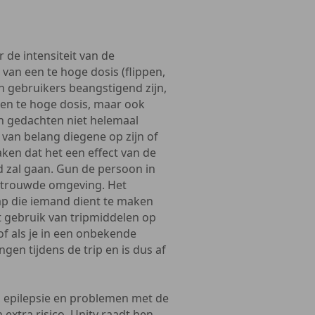
de intensiteit van de
 van een te hoge dosis (flippen,
en gebruikers beangstigend zijn,
een te hoge dosis, maar ook
n gedachten niet helemaal
t van belang diegene op zijn of
aken dat het een effect van de
ed zal gaan. Gun de persoon in
vertrouwde omgeving. Het
tap die iemand dient te maken
et gebruik van tripmiddelen op
of als je in een onbekende
gen tijdens de trip en is dus af
 epilepsie en problemen met de
extra risico. Unity raadt hen