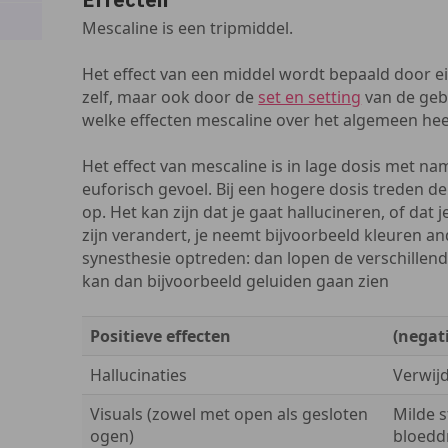
Mescaline is een tripmiddel.
Het effect van een middel wordt bepaald door 
zelf, maar ook door de
set en setting
van de gebr
welke effecten mescaline over het algemeen hee
Het effect van mescaline is in lage dosis met na
euforisch gevoel. Bij een hogere dosis treden d
op. Het kan zijn dat je gaat hallucineren, of dat 
zijn verandert, je neemt bijvoorbeeld kleuren a
synesthesie optreden: dan lopen de verschillende
kan dan bijvoorbeeld geluiden gaan zien
Positieve effecten
(negat
Hallucinaties
Verwijd
Visuals (zowel met open als gesloten
Milde s
ogen)
bloedd