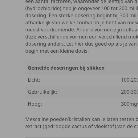
een aantal factoren, waaronder de leeftijd van d
(hydrochloride) heb je ongeveer 100 tot 200 mill
dosering. Een sterke dosering begint bij 300 mil
afhankelijk van welke zoutvorm je hebt van mesc
meest voorkomende. Andere vormen zijn sulfaat,
deze verschillende vormen een verschillend mol
dosering anders. Let hier dus goed op als je va
begin met een kleine dosis.
Gemelde doseringen bij slikken
Licht:
100-2
Gebruikelijk:
200-3
Hoog:
300mg
Mescaline poeder/kristallen kan je laten testen 
extract (gedroogde cactus of vloeistof) van de ca