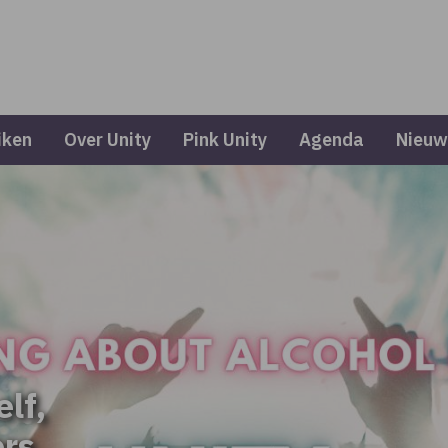
iken
Over Unity
Pink Unity
Agenda
Nieuw
elf,
ers