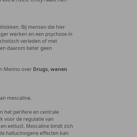
tlokken. Bij mensen die hier
rigger werken en een psychose in
chotisch verleden of met
nen daarom beter geen
n Menno over
Drugs, wanen
van mescaline.
in het perifere en centrale
k voor de regulatie van
n eetlust. Mescaline bindt zich
de hallucinogene effecten kan