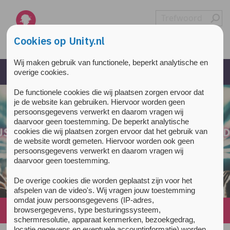
Overslaan en naar de inhoud gaan
Direct naar de hoofdnavigatie
Cookies op Unity.nl
Wij maken gebruik van functionele, beperkt analytische en
overige cookies.
De functionele cookies die wij plaatsen zorgen ervoor dat
je de website kan gebruiken. Hiervoor worden geen
persoonsgegevens verwerkt en daarom vragen wij
daarvoor geen toestemming. De beperkt analytische
cookies die wij plaatsen zorgen ervoor dat het gebruik van
de website wordt gemeten. Hiervoor worden ook geen
persoonsgegevens verwerkt en daarom vragen wij
daarvoor geen toestemming.
De overige cookies die worden geplaatst zijn voor het
afspelen van de video's. Wij vragen jouw toestemming
omdat jouw persoonsgegevens (IP-adres,
Home
»
Nieuws
»
Ieder bezit van XTC is illegaal!
browsergegevens, type besturingssysteem,
schermresolutie, apparaat kenmerken, bezoekgedrag,
locatie gegevens en eventuele accountinformatie) worden