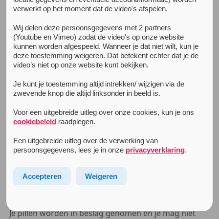
verwerkt op het moment dat de video's afspelen.
Alle nieuwsberichten
Wij delen deze persoonsgegevens met 2 partners
15 oktober 2015
(Youtube en Vimeo) zodat de video's op onze website
Ieder bezit van XTC is illegaal!
kunnen worden afgespeeld. Wanneer je dat niet wilt, kun je
‘Massive Electronic Music Event Allows Attendees To Carry 5
deze toestemming weigeren. Dat betekent echter dat je de
video’s niet op onze website kunt bekijken.
Ecstasy Pills’
(L
ive for Music
)
Je kunt je toestemming altijd intrekken/ wijzigen via de
‘Carrying 5 or Less Ecstasy Pills Will Be Legal at ADE’
zwevende knop die altijd linksonder in beeld is.
(
Thump news
)
Voor een uitgebreide uitleg over onze cookies, kun je ons
cookiebeleid
raadplegen.
Dit zijn slechts een paar van de krantenkoppen die we
vandaag tegen kwamen.
Een uitgebreide uitleg over de verwerking van
persoonsgegevens, lees je in onze
privacyverklaring
.
Het is verboden om drugs bij te hebben en dus ook als
je een club binnen gaat. Aan de deur zal je gefouilleerd
Accepteren
Weigeren
worden.
Dus… ook XTC bezitten is illegaal en een strafbaar feit.
Je pillen worden in beslag genomen en je mag niet