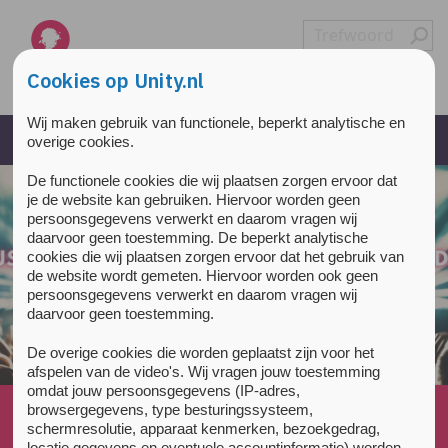
Overslaan en naar de inhoud gaan
Direct naar de hoofdnavigatie
Cookies op Unity.nl
Wij maken gebruik van functionele, beperkt analytische en
overige cookies.
De functionele cookies die wij plaatsen zorgen ervoor dat
je de website kan gebruiken. Hiervoor worden geen
persoonsgegevens verwerkt en daarom vragen wij
daarvoor geen toestemming. De beperkt analytische
cookies die wij plaatsen zorgen ervoor dat het gebruik van
de website wordt gemeten. Hiervoor worden ook geen
persoonsgegevens verwerkt en daarom vragen wij
daarvoor geen toestemming.
De overige cookies die worden geplaatst zijn voor het
afspelen van de video's. Wij vragen jouw toestemming
omdat jouw persoonsgegevens (IP-adres,
Home
»
Nieuws
»
browsergegevens, type besturingssysteem,
schermresolutie, apparaat kenmerken, bezoekgedrag,
Unity presents Guy Jones ADE 2017: The agony and...
locatie gegevens en eventuele accountinformatie) worden