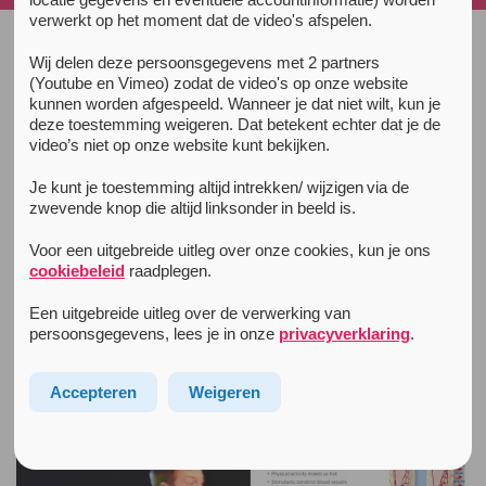
verwerkt op het moment dat de video's afspelen.
Wij delen deze persoonsgegevens met 2 partners
Alle nieuwsberichten
(Youtube en Vimeo) zodat de video's op onze website
21 oktober 2017
kunnen worden afgespeeld. Wanneer je dat niet wilt, kun je
Unity presents Guy Jones ADE 2017:
deze toestemming weigeren. Dat betekent echter dat je de
The agony and the ecstasy of MDMA
video’s niet op onze website kunt bekijken.
MDMA has never been so plentiful and more and more
Je kunt je toestemming altijd intrekken/ wijzigen via de
people are using it.
zwevende knop die altijd linksonder in beeld is.
Voor een uitgebreide uitleg over onze cookies, kun je ons
How dangerous is MDMA use really? And what can you
cookiebeleid
raadplegen.
do to prevent those risks.
Een uitgebreide uitleg over de verwerking van
In this Unity college’s Guy Jones (The Loop / Kosmicaid
persoonsgegevens, lees je in onze
privacyverklaring
.
UK) addressed the acute risks of MDMA use and ways
to reduce them.
Accepteren
Weigeren