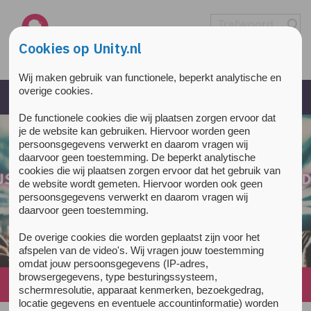
Overslaan en naar de inhoud gaan
Direct naar de hoofdnavigatie
Cookies op Unity.nl
Wij maken gebruik van functionele, beperkt analytische en
overige cookies.
De functionele cookies die wij plaatsen zorgen ervoor dat
je de website kan gebruiken. Hiervoor worden geen
persoonsgegevens verwerkt en daarom vragen wij
daarvoor geen toestemming. De beperkt analytische
cookies die wij plaatsen zorgen ervoor dat het gebruik van
de website wordt gemeten. Hiervoor worden ook geen
persoonsgegevens verwerkt en daarom vragen wij
daarvoor geen toestemming.
De overige cookies die worden geplaatst zijn voor het
afspelen van de video's. Wij vragen jouw toestemming
omdat jouw persoonsgegevens (IP-adres,
browsergegevens, type besturingssysteem,
Home
»
Nieuws
»
Unity Drugs in Emoji Quiz
schermresolutie, apparaat kenmerken, bezoekgedrag,
locatie gegevens en eventuele accountinformatie) worden