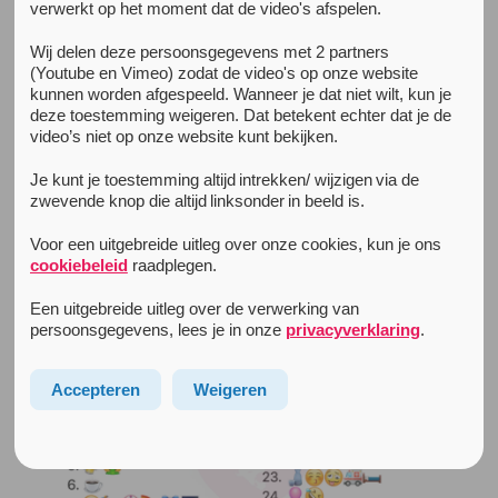
verwerkt op het moment dat de video's afspelen.
Alle nieuwsberichten
Wij delen deze persoonsgegevens met 2 partners
18 april 2020
(Youtube en Vimeo) zodat de video's op onze website
Unity Drugs in Emoji Quiz
kunnen worden afgespeeld. Wanneer je dat niet wilt, kun je
deze toestemming weigeren. Dat betekent echter dat je de
Op WhatsApp zien we de leukste Emojiquizzen
video’s niet op onze website kunt bekijken.
langskomen. Wij konden natuurlijk niet achterblijven.
Je kunt je toestemming altijd intrekken/ wijzigen via de
Weet jij ze allemaal?
zwevende knop die altijd linksonder in beeld is.
Voor een uitgebreide uitleg over onze cookies, kun je ons
cookiebeleid
raadplegen.
Een uitgebreide uitleg over de verwerking van
persoonsgegevens, lees je in onze
privacyverklaring
.
Accepteren
Weigeren