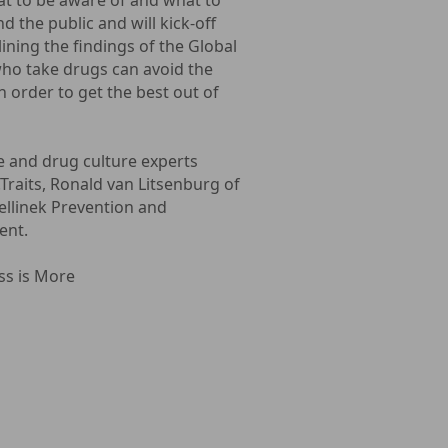
at to be aware of and what to
d the public and will kick-off
ining the findings of the Global
ho take drugs can avoid the
n order to get the best out of
fe and drug culture experts
.Traits, Ronald van Litsenburg of
ellinek Prevention and
ent.
ss is More