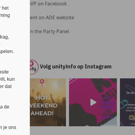
RSVP on Facebook
 het
mming
Event on ADE website
Join the Party Panel
rag,
)
spelen.
s
Volg unityinfo op Instagram
site
lt, kun
er dat
ia de
n je ons