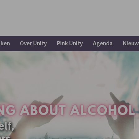
iken
Over Unity
Pink Unity
Agenda
Nieuw
elf,
ers