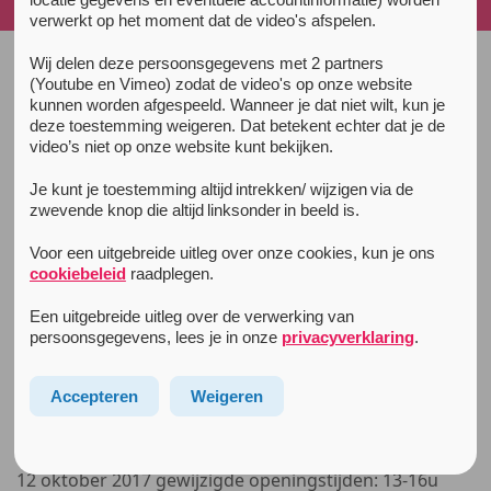
2017
verwerkt op het moment dat de video's afspelen.
Wij delen deze persoonsgegevens met 2 partners
(Youtube en Vimeo) zodat de video's op onze website
Alle nieuwsberichten
kunnen worden afgespeeld. Wanneer je dat niet wilt, kun je
10 oktober 2017
deze toestemming weigeren. Dat betekent echter dat je de
Testservice: Laatste mogelijkheid
video’s niet op onze website kunt bekijken.
lab uitslag voor ADE 2017
Je kunt je toestemming altijd intrekken/ wijzigen via de
Kom op tijd naar de testservice.
zwevende knop die altijd linksonder in beeld is.
Wil je volgende week (vanaf 19-10) een labuitslag
Voor een uitgebreide uitleg over onze cookies, kun je ons
cookiebeleid
raadplegen.
krijgen van een sample wat je wilt laten testen, dan is
dit de laatste week om langs te komen bij één van de
Een uitgebreide uitleg over de verwerking van
testservices.
persoonsgegevens, lees je in onze
privacyverklaring
.
Check
drugs-test.nl
voor adressen en actuele
Accepteren
Weigeren
openingstijden.
Let op! De testservice in Eindhoven heeft donderdag
12 oktober 2017 gewijzigde openingstijden: 13-16u