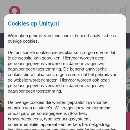
Overslaan en naar de inhoud gaan
Direct naar de hoofdnavigatie
Cookies op Unity.nl
Wij maken gebruik van functionele, beperkt analytische en
overige cookies.
De functionele cookies die wij plaatsen zorgen ervoor dat
je de website kan gebruiken. Hiervoor worden geen
persoonsgegevens verwerkt en daarom vragen wij
daarvoor geen toestemming. De beperkt analytische
cookies die wij plaatsen zorgen ervoor dat het gebruik van
de website wordt gemeten. Hiervoor worden ook geen
persoonsgegevens verwerkt en daarom vragen wij
daarvoor geen toestemming.
De overige cookies die worden geplaatst zijn voor het
afspelen van de video's. Wij vragen jouw toestemming
omdat jouw persoonsgegevens (IP-adres,
Home
»
Nieuws
»
browsergegevens, type besturingssysteem,
schermresolutie, apparaat kenmerken, bezoekgedrag,
Testservice: Laatste mogelijkheid lab uitslag voor ADE
locatie gegevens en eventuele accountinformatie) worden