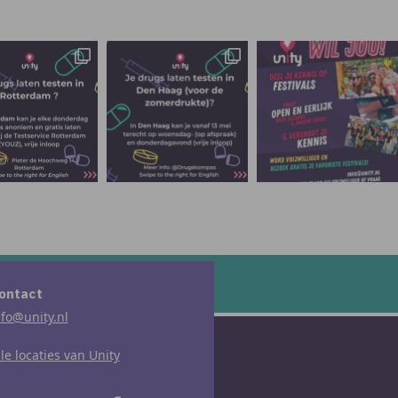
ontact
nfo@unity.nl
lle locaties van Unity