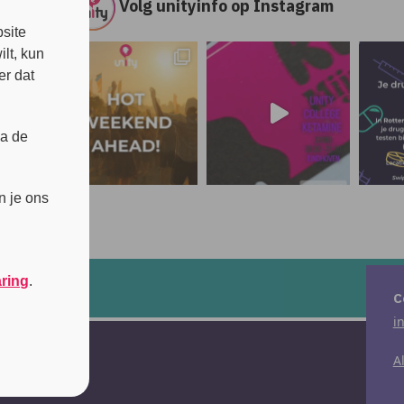
Volg unityinfo op Instagram
s
site
lt, kun
er dat
ia de
n je ons
aring
.
C
i
A