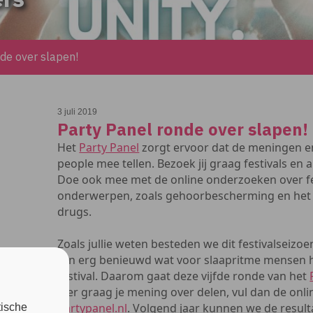
de over slapen!
3 juli 2019
Party Panel ronde over slapen!
Het
Party Panel
zorgt ervoor dat de meningen en
people mee tellen. Bezoek jij graag festivals e
Doe ook mee met de online onderzoeken over f
onderwerpen, zoals gehoorbescherming en het 
drugs.
Zoals jullie weten besteden we dit festivalseiz
zijn erg benieuwd wat voor slaapritme mensen
festival. Daarom gaat deze vijfde ronde van het
hier graag je mening over delen, vul dan de onlin
partypanel.nl
. Volgend jaar kunnen we de resul
tische