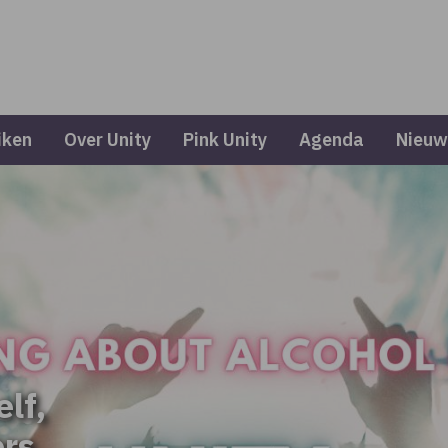
iken
Over Unity
Pink Unity
Agenda
Nieuw
elf,
ers