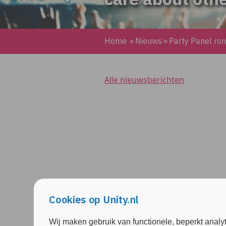
Home
»
Nieuws
»
Party Panel ron
Alle nieuwsberichten
Cookies op Unity.nl
Wij maken gebruik van functionele, beperkt analy