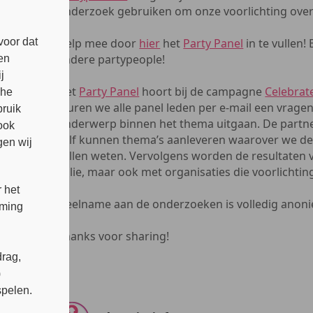
onderzoek gebruiken om onze voorlichting over 
Help mee door
hier
het
Party Panel
in te vullen!
voor dat
andere partypeople!
en
j
Het
Party Panel
hoort bij de campagne
Celebrat
che
sturen we alle panel leden per e-mail een vragenl
bruik
onderwerp binnen het thema uitgaan. De partner
ook
zelf kunnen thema’s aanleveren waarover we de
en wij
willen weten. Vervolgens worden de resultaten
jullie, maar ook met organisaties die voorlichti
 het
Deelname aan de onderzoeken is volledig anon
mming
Thanks voor sharing!
rag,
)
spelen.