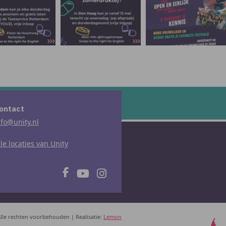
ontact
nfo@unity.nl
lle locaties van Unity
lle rechten voorbehouden
|
Realisatie:
Lemon