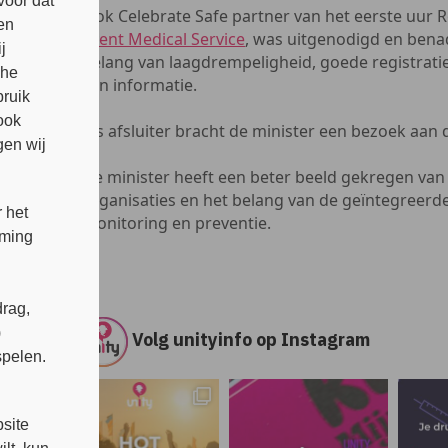
voor dat
Ook Celebrate Safe partner van het eerste uur R
en
Event Medical Service
, was uitgenodigd en bena
j
belang van laagdrempeligheid, goede registratie
che
van informatie.
bruik
ook
Als afsluiter bracht de minister een bezoek aan d
en wij
De minister heeft een beter beeld gekregen van
organisaties en het belang van de geïntegreerd
 het
monitoring en preventie.
mming
rag,
)
Volg unityinfo op Instagram
spelen.
s
site