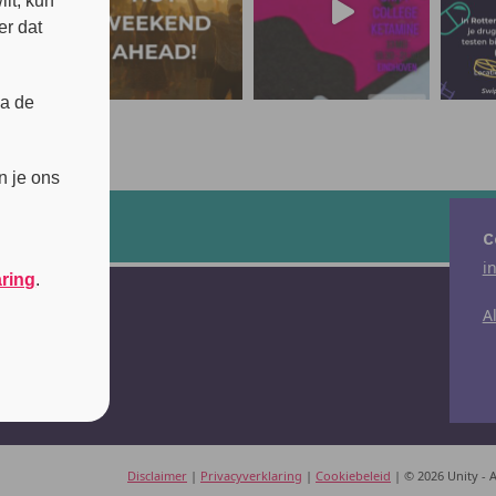
lt, kun
er dat
ia de
n je ons
C
i
aring
.
A
Disclaimer
|
Privacyverklaring
|
Cookiebeleid
|
© 2026 Unity
-
A