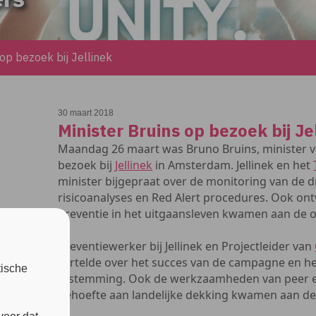
 op bezoek bij Jellinek
30 maart 2018
Minister Bruins op bezoek bij Je
Maandag 26 maart was Bruno Bruins, minister v
bezoek bij
Jellinek
in Amsterdam. Jellinek en het
minister bijgepraat over de monitoring van de 
risicoanalyses en Red Alert procedures. Ook on
preventie in het uitgaansleven kwamen aan de o
Preventiewerker bij Jellinek en Projectleider van
vertelde over het succes van de campagne en h
tische
afstemming. Ook de werkzaamheden van peer ed
behoefte aan landelijke dekking kwamen aan de