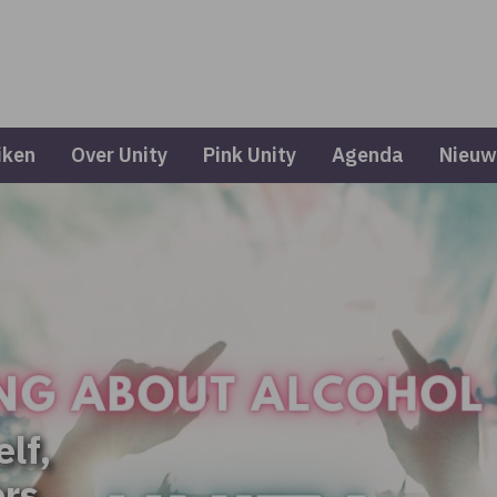
iken
Over Unity
Pink Unity
Agenda
Nieuw
elf,
ers