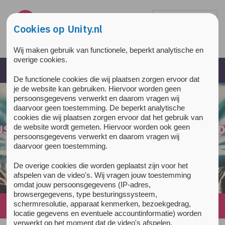
Overslaan en naar de inhoud gaan
Direct naar de hoofdnavigatie
Cookies op Unity.nl
Wij maken gebruik van functionele, beperkt analytische en
overige cookies.
De functionele cookies die wij plaatsen zorgen ervoor dat
je de website kan gebruiken. Hiervoor worden geen
persoonsgegevens verwerkt en daarom vragen wij
daarvoor geen toestemming. De beperkt analytische
cookies die wij plaatsen zorgen ervoor dat het gebruik van
de website wordt gemeten. Hiervoor worden ook geen
persoonsgegevens verwerkt en daarom vragen wij
daarvoor geen toestemming.
De overige cookies die worden geplaatst zijn voor het
afspelen van de video's. Wij vragen jouw toestemming
omdat jouw persoonsgegevens (IP-adres,
browsergegevens, type besturingssysteem,
schermresolutie, apparaat kenmerken, bezoekgedrag,
Home
»
Locaties
»
Unity Flevoland (Tactus)
locatie gegevens en eventuele accountinformatie) worden
verwerkt op het moment dat de video's afspelen.