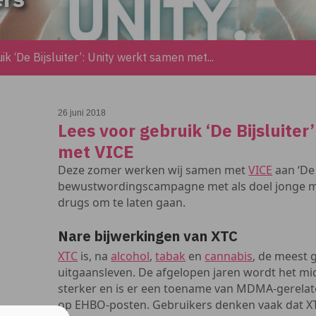
k ‘De Bijsluiter’: Unity werkt samen met...
26 juni 2018
Lees voor gebruik ‘De Bijsluite
met VICE
Deze zomer werken wij samen met
VICE
aan ‘De 
bewustwordingscampagne met als doel jonge m
drugs om te laten gaan.
Nare bijwerkingen van XTC
XTC
is, na
alcohol
,
tabak
en
cannabis
, de meest 
uitgaansleven. De afgelopen jaren wordt het mid
sterker en is er een toename van MDMA-gerela
op EHBO-posten. Gebruikers denken vaak dat X