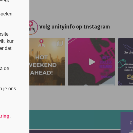
)
spelen.
Volg unityinfo op Instagram
s
site
lt, kun
er dat
ia de
n je ons
aring
.
C
i