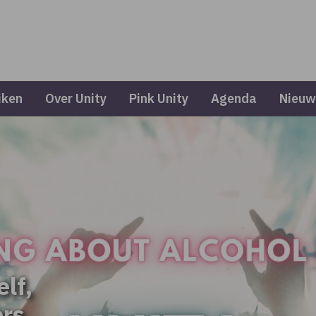
iken
Over Unity
Pink Unity
Agenda
Nieuw
elf,
ers