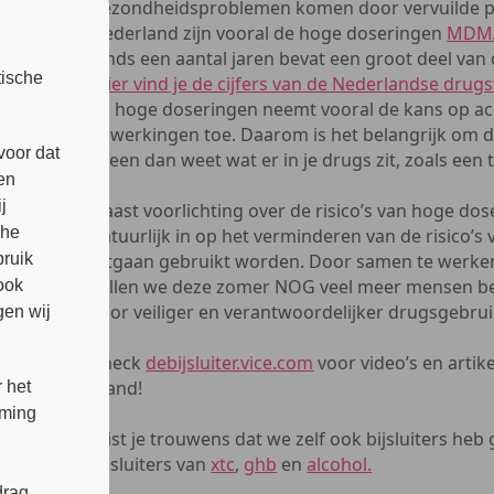
gezondheidsproblemen komen door vervuilde pill
Nederland zijn vooral de hoge doseringen
MDM
Sinds een aantal jaren bevat een groot deel van
tische
(
hier vind je de cijfers van de Nederlandse drugs
Bij hoge doseringen neemt vooral de kans op acu
bijwerkingen toe. Daarom is het belangrijk om d
voor dat
alleen dan weet wat er in je drugs zit, zoals ee
en
j
Naast voorlichting over de risico’s van hoge do
che
natuurlijk in op het verminderen van de risico’s 
bruik
uitgaan gebruikt worden. Door samen te werke
willen we deze zomer NOG veel meer mensen be
ook
voor veiliger en verantwoordelijker drugsgebrui
en wij
Check
debijsluiter.vice.com
voor video’s en artik
stand!
 het
mming
Wist je trouwens dat we zelf ook bijsluiters heb
bijsluiters van
xtc
,
ghb
en
alcohol.
rag,