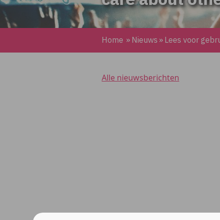
Home
»
Nieuws
»
Lees voor gebrui
Alle nieuwsberichten