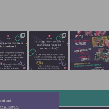
ontact
nfo@unity.nl