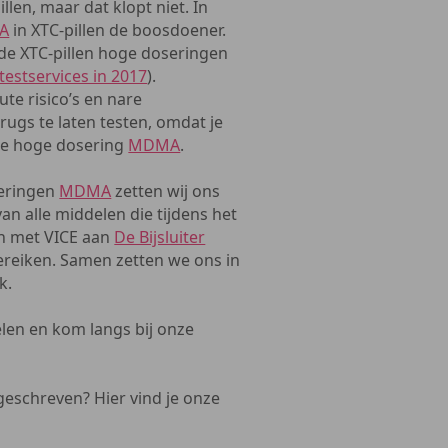
en, maar dat klopt niet. In
A
in XTC-pillen de boosdoener.
 de XTC-pillen hoge doseringen
testservices in 2017
).
te risico’s en nare
rugs te laten testen, omdat je
n te hoge dosering
MDMA
.
seringen
MDMA
zetten wij ons
van alle middelen die tijdens het
n met VICE aan
De Bijsluiter
reiken. Samen zetten we ons in
k.
elen en kom langs bij onze
 geschreven? Hier vind je onze