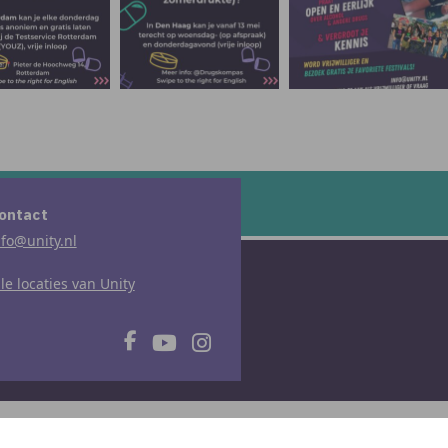
ontact
nfo@unity.nl
lle locaties van Unity
lle rechten voorbehouden
|
Realisatie:
Lemon