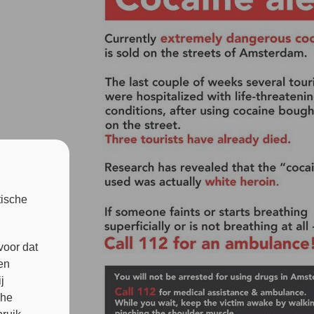
tische
voor dat
en
j
che