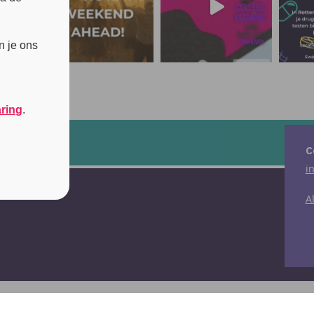
n je ons
aring
.
C
i
A
Disclaimer
|
Privacyverklaring
|
Cookiebeleid
|
© 2026 Unity
-
A