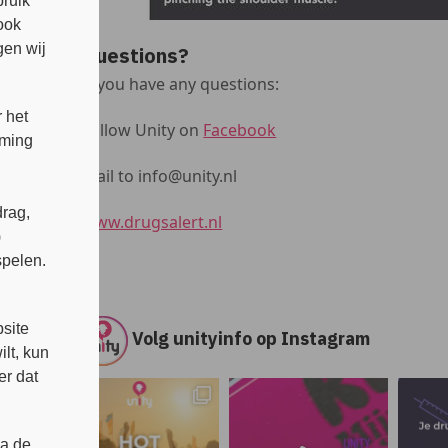
bruik
ook
en wij
Questions?
If you have any questions:
 het
Follow Unity on
Facebook
mming
Mail to info@unity.nl
rag,
www.drugsalert.nl
)
spelen.
s
site
Volg unityinfo op Instagram
lt, kun
er dat
ia de