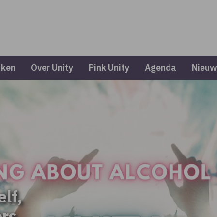
iken
Over Unity
Pink Unity
Agenda
Nieuw
elf,
ers