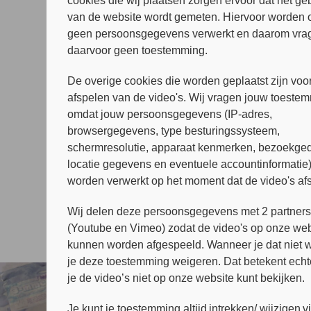
cookies die wij plaatsen zorgen ervoor dat het ge
van de website wordt gemeten. Hiervoor worden 
geen persoonsgegevens verwerkt en daarom vrag
daarvoor geen toestemming.
De overige cookies die worden geplaatst zijn voor
afspelen van de video's. Wij vragen jouw toeste
omdat jouw persoonsgegevens (IP-adres,
browsergegevens, type besturingssysteem,
schermresolutie, apparaat kenmerken, bezoekged
locatie gegevens en eventuele accountinformatie
worden verwerkt op het moment dat de video's af
Wij delen deze persoonsgegevens met 2 partner
(Youtube en Vimeo) zodat de video's op onze web
kunnen worden afgespeeld. Wanneer je dat niet wi
je deze toestemming weigeren. Dat betekent echt
je de video’s niet op onze website kunt bekijken.
Je kunt je toestemming altijd intrekken/ wijzigen v