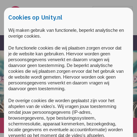
Overslaan en naar de inhoud gaan
Direct naar de hoofdnavigatie
Cookies op Unity.nl
Wij maken gebruik van functionele, beperkt analytische en
overige cookies.
De functionele cookies die wij plaatsen zorgen ervoor dat
je de website kan gebruiken. Hiervoor worden geen
persoonsgegevens verwerkt en daarom vragen wij
daarvoor geen toestemming. De beperkt analytische
cookies die wij plaatsen zorgen ervoor dat het gebruik van
de website wordt gemeten. Hiervoor worden ook geen
persoonsgegevens verwerkt en daarom vragen wij
daarvoor geen toestemming.
De overige cookies die worden geplaatst zijn voor het
afspelen van de video's. Wij vragen jouw toestemming
omdat jouw persoonsgegevens (IP-adres,
browsergegevens, type besturingssysteem,
schermresolutie, apparaat kenmerken, bezoekgedrag,
Home
»
About Unity
»
Peer educators
locatie gegevens en eventuele accountinformatie) worden
verwerkt op het moment dat de video's afspelen.