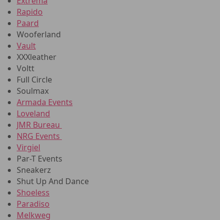
Extrema
Rapido
Paard
Wooferland
Vault
XXXleather
Voltt
Full Circle
Soulmax
Armada Events
Loveland
JMR Bureau
NRG Events
Virgiel
Par-T Events
Sneakerz
Shut Up And Dance
Shoeless
Paradiso
Melkweg