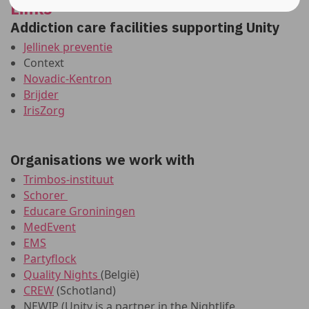
Links
Addiction care facilities supporting Unity
Jellinek preventie
Context
Novadic-Kentron
Brijder
IrisZorg
Organisations we work with
Trimbos-instituut
Schorer
Educare Groniningen
MedEvent
EMS
Partyflock
Quality Nights
(België)
CREW
(Schotland)
NEWIP (Unity is a partner in the Nightlife