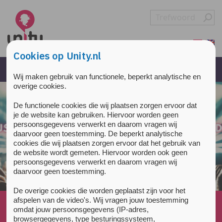
Overslaan en naar de inhoud gaan
Direct naar de hoofdnavigatie
Cookies op Unity.nl
Wij maken gebruik van functionele, beperkt analytische en
overige cookies.
De functionele cookies die wij plaatsen zorgen ervoor dat
je de website kan gebruiken. Hiervoor worden geen
persoonsgegevens verwerkt en daarom vragen wij
daarvoor geen toestemming. De beperkt analytische
cookies die wij plaatsen zorgen ervoor dat het gebruik van
de website wordt gemeten. Hiervoor worden ook geen
persoonsgegevens verwerkt en daarom vragen wij
daarvoor geen toestemming.
De overige cookies die worden geplaatst zijn voor het
afspelen van de video's. Wij vragen jouw toestemming
Home
»
All about drugs
»
omdat jouw persoonsgegevens (IP-adres,
(Nederlands) Onderzoek en verder lezen
»
Links
browsergegevens, type besturingssysteem,