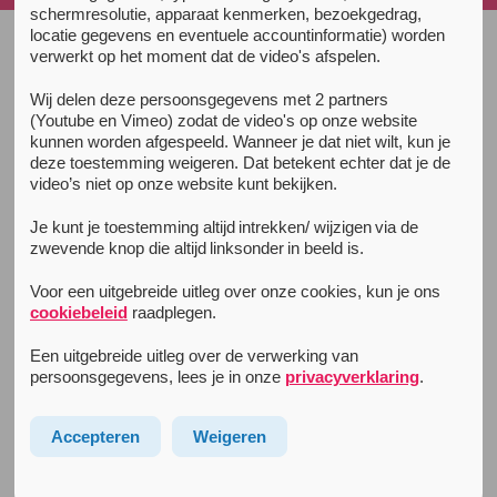
schermresolutie, apparaat kenmerken, bezoekgedrag,
locatie gegevens en eventuele accountinformatie) worden
verwerkt op het moment dat de video's afspelen.
Unity Guide
Prepare
Wij delen deze persoonsgegevens met 2 partners
(Youtube en Vimeo) zodat de video's op onze website
Partying & usage
kunnen worden afgespeeld. Wanneer je dat niet wilt, kun je
deze toestemming weigeren. Dat betekent echter dat je de
The Afterparty
video’s niet op onze website kunt bekijken.
Partying sober
Je kunt je toestemming altijd intrekken/ wijzigen via de
zwevende knop die altijd linksonder in beeld is.
Sleep
Info for tourists
Voor een uitgebreide uitleg over onze cookies, kun je ons
cookiebeleid
raadplegen.
Extra info
Een uitgebreide uitleg over de verwerking van
Drug law and regulation
persoonsgegevens, lees je in onze
privacyverklaring
.
Body and brain
Accepteren
Weigeren
Complaints after drugusage