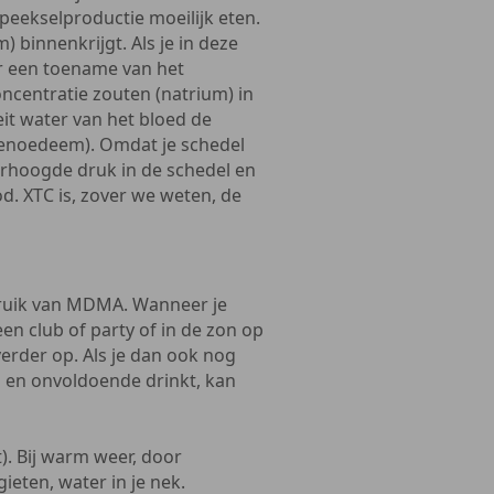
peekselproductie moeilijk eten.
 binnenkrijgt. Als je in deze
oor een toename van het
ncentratie zouten (natrium) in
eit water van het bloed de
senoedeem). Omdat je schedel
erhoogde druk in de schedel en
d. XTC is, zover we weten, de
ruik van MDMA. Wanneer je
n club of party of in de zon op
verder op. Als je dan ook nog
en en onvoldoende drinkt, kan
t). Bij warm weer, door
ieten, water in je nek.