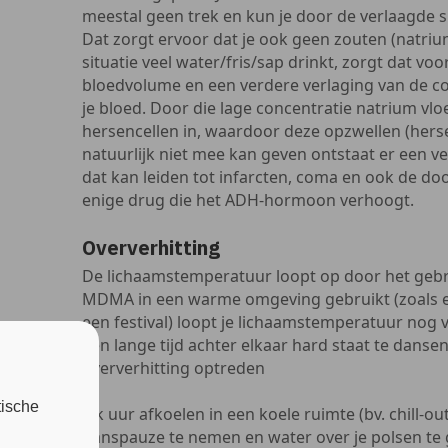
meestal geen trek en kun je door de verlaagde s
Dat zorgt ervoor dat je ook geen zouten (natrium)
situatie veel water/fris/sap drinkt, zorgt dat v
bloedvolume en een verdere verlaging van de co
je bloed. Door die lage concentratie natrium vlo
hersencellen in, waardoor deze opzwellen (her
natuurlijk niet mee kan geven ontstaat er een v
dat kan leiden tot infarcten, coma en ook de doo
enige drug die het ADH-hormoon verhoogt.
Oververhitting
De lichaamstemperatuur loopt op door het geb
MDMA in een warme omgeving gebruikt (zoals ee
een festival) loopt je lichaamstemperatuur nog 
een lange tijd achter elkaar hard staat te dans
oververhitting optreden
tische
Elk uur afkoelen in een koele ruimte (bv. chill-ou
danspauze te nemen en water over je polsen te g