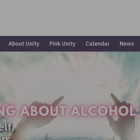
About Unity
Pink Unity
Calendar
News
elf,
ers