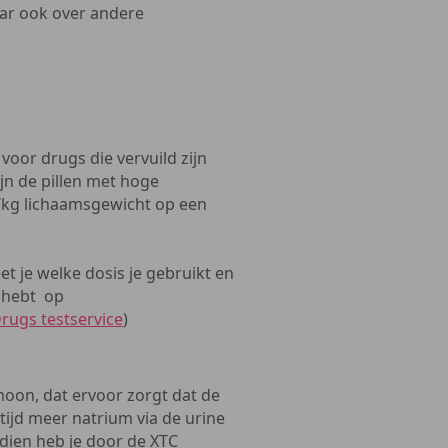
r ook over andere
or drugs die vervuild zijn
ijn de pillen met hoge
kg lichaamsgewicht op een
eet je welke dosis je gebruikt en
s hebt op
rugs testservice
)
oon, dat ervoor zorgt dat de
tijd meer natrium via de urine
ndien heb je door de XTC