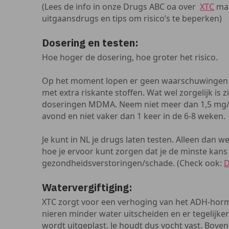
(Lees de info in onze Drugs ABC oa over
XTC
maa
uitgaansdrugs en tips om risico’s te beperken)
Dosering en testen:
Hoe hoger de dosering, hoe groter het risico.
Op het moment lopen er geen waarschuwingen vo
met extra riskante stoffen. Wat wel zorgelijk is z
doseringen MDMA. Neem niet meer dan 1,5 mg/
avond en niet vaker dan 1 keer in de 6-8 weken.
Je kunt in NL je drugs laten testen. Alleen dan w
hoe je ervoor kunt zorgen dat je de minste kan
gezondheidsverstoringen/schade. (Check ook:
D
Watervergiftiging:
XTC zorgt voor een verhoging van het ADH-horm
nieren minder water uitscheiden en er tegelijker
wordt uitgeplast. Je houdt dus vocht vast. Bove