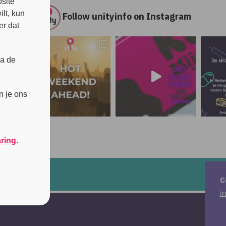
site
lt, kun
Follow unityinfo on Instagram
er dat
ia de
n je ons
aring
.
C
i