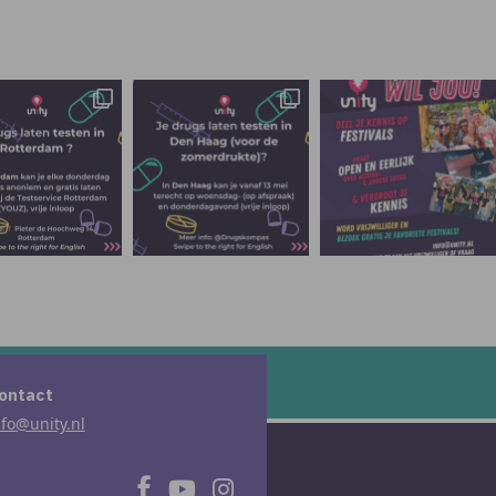
ontact
nfo@unity.nl