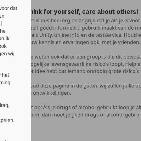
voor dat
Think for yourself, care about others!
en
Het is dus heel erg belangrijk dat je als je ervoo
j
jezelf goed informeert, gebruik maakt van de mo
che
zoals Unity, online info en de testservice. Houd
bruik
jouw kennis en ervaringen ook met je vrienden.
ook
en wij
We weten ook dat er een groep is die dit bewus
mogelijke levensgevaarlijke risico’s loopt. Help e
het idee hebt dat iemand onnodig grote risico’s
 het
mming
Houd deze pagina in de gaten, wij zullen jullie
en ontwikkelingen.
rag,
Let op: Als je drugs of alcohol gebruikt loop je alti
)
lopen, dan moet je geen drugs of alcohol gebru
spelen.
s