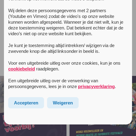
Wij delen deze persoonsgegevens met 2 partners
All news items
(Youtube en Vimeo) zodat de video's op onze website
ehbo
feest
festival
incidenten
seh
unity
December 2,
kunnen worden afgespeeld. Wanneer je dat niet wilt, kun je
2016
deze toestemming weigeren. Dat betekent echter dat je de
Veilig uit en (f)out gaan
video’s niet op onze website kunt bekijken.
Je kunt je toestemming altijd intrekken/ wijzigen via de
zwevende knop die altijd linksonder in beeld is.
Voor een uitgebreide uitleg over onze cookies, kun je ons
Follow unityinfo on Instagram
cookiebeleid
raadplegen.
Een uitgebreide uitleg over de verwerking van
persoonsgegevens, lees je in onze
privacyverklaring
.
Accepteren
Weigeren