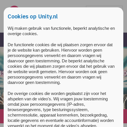
Overslaan en naar de inhoud gaan
Direct naar de hoofdnavigatie
Cookies op Unity.nl
Wij maken gebruik van functionele, beperkt analytische en
overige cookies.
De functionele cookies die wij plaatsen zorgen ervoor dat
je de website kan gebruiken. Hiervoor worden geen
persoonsgegevens verwerkt en daarom vragen wij
daarvoor geen toestemming. De beperkt analytische
cookies die wij plaatsen zorgen ervoor dat het gebruik van
de website wordt gemeten. Hiervoor worden ook geen
persoonsgegevens verwerkt en daarom vragen wij
daarvoor geen toestemming.
De overige cookies die worden geplaatst zijn voor het
afspelen van de video's. Wij vragen jouw toestemming
omdat jouw persoonsgegevens (IP-adres,
browsergegevens, type besturingssysteem,
schermresolutie, apparaat kenmerken, bezoekgedrag,
Home
»
News
»
Veilig uit en (f)out gaan
locatie gegevens en eventuele accountinformatie) worden
verwerkt op het moment dat de video's afspelen.