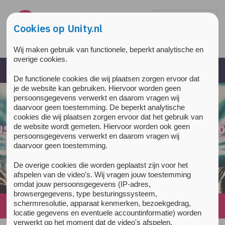
Overslaan en naar de inhoud gaan
Direct naar de hoofdnavigatie
Cookies op Unity.nl
Wij maken gebruik van functionele, beperkt analytische en
overige cookies.
De functionele cookies die wij plaatsen zorgen ervoor dat
je de website kan gebruiken. Hiervoor worden geen
persoonsgegevens verwerkt en daarom vragen wij
daarvoor geen toestemming. De beperkt analytische
cookies die wij plaatsen zorgen ervoor dat het gebruik van
de website wordt gemeten. Hiervoor worden ook geen
persoonsgegevens verwerkt en daarom vragen wij
daarvoor geen toestemming.
De overige cookies die worden geplaatst zijn voor het
afspelen van de video's. Wij vragen jouw toestemming
omdat jouw persoonsgegevens (IP-adres,
browsergegevens, type besturingssysteem,
schermresolutie, apparaat kenmerken, bezoekgedrag,
Home
»
News
»
(Nederlands) Unity explainer alcohol
locatie gegevens en eventuele accountinformatie) worden
verwerkt op het moment dat de video's afspelen.