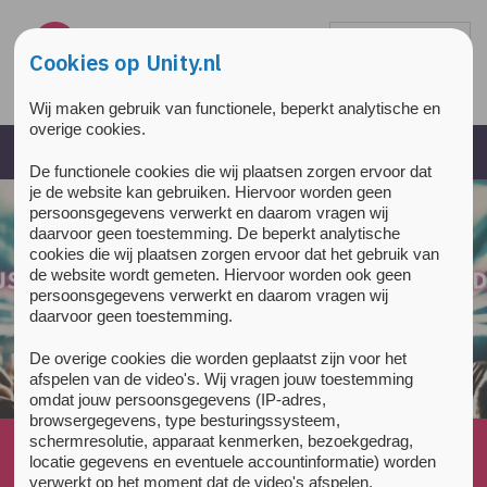
Overslaan en naar de inhoud gaan
Direct naar de hoofdnavigatie
Cookies op Unity.nl
Wij maken gebruik van functionele, beperkt analytische en
overige cookies.
De functionele cookies die wij plaatsen zorgen ervoor dat
je de website kan gebruiken. Hiervoor worden geen
persoonsgegevens verwerkt en daarom vragen wij
daarvoor geen toestemming. De beperkt analytische
cookies die wij plaatsen zorgen ervoor dat het gebruik van
de website wordt gemeten. Hiervoor worden ook geen
persoonsgegevens verwerkt en daarom vragen wij
daarvoor geen toestemming.
De overige cookies die worden geplaatst zijn voor het
afspelen van de video's. Wij vragen jouw toestemming
omdat jouw persoonsgegevens (IP-adres,
browsergegevens, type besturingssysteem,
schermresolutie, apparaat kenmerken, bezoekgedrag,
Home
»
News
»
locatie gegevens en eventuele accountinformatie) worden
Stichting OPEN en psychedelische therapie
verwerkt op het moment dat de video's afspelen.