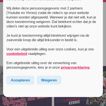
Wij delen deze persoonsgegevens met 2 partners
(Youtube en Vimeo) zodat de video's op onze website
All news items
kunnen worden afgespeeld. Wanneer je dat niet wilt, kun je
November 21, 2016
deze toestemming weigeren. Dat betekent echter dat je de
Stichting OPEN en psychedelische
video’s niet op onze website kunt bekijken.
therapie
Je kunt je toestemming altijd intrekken/ wijzigen via de
zwevende knop die altijd linksonder in beeld is.
Voor een uitgebreide uitleg over onze cookies, kun je ons
cookiebeleid
raadplegen.
Follow unityinfo on Instagram
Een uitgebreide uitleg over de verwerking van
persoonsgegevens, lees je in onze
privacyverklaring
.
Accepteren
Weigeren