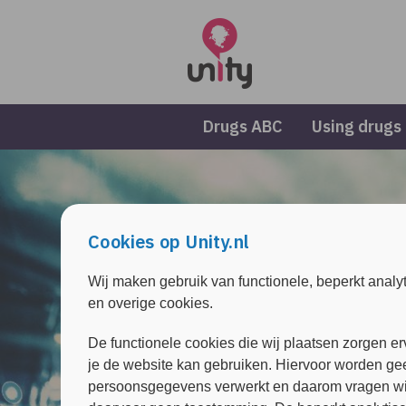
Overslaan en naar de inhoud gaan
Direct naar de hoofdnavigatie
Drugs ABC
Using drugs
Cookies op Unity.nl
Wij maken gebruik van functionele, beperkt analy
en overige cookies.
De functionele cookies die wij plaatsen zorgen er
Think for yours
je de website kan gebruiken. Hiervoor worden ge
persoonsgegevens verwerkt en daarom vragen wi
care about oth