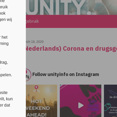
che
bruik
ook
en wij
rona en drugsgebruik
 het
March 18, 2020
mming
(Nederlands) Corona en drugsg
rag,
)
Follow unityinfo on Instagram
spelen.
s
site
lt, kun
er dat