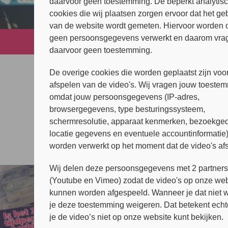
daarvoor geen toestemming. De beperkt analytis
cookies die wij plaatsen zorgen ervoor dat het ge
van de website wordt gemeten. Hiervoor worden 
geen persoonsgegevens verwerkt en daarom vrag
Home
»
News
»
(Nederlands) Co
daarvoor geen toestemming.
De overige cookies die worden geplaatst zijn voor
All news items
afspelen van de video's. Wij vragen jouw toeste
omdat jouw persoonsgegevens (IP-adres,
browsergegevens, type besturingssysteem,
schermresolutie, apparaat kenmerken, bezoekged
locatie gegevens en eventuele accountinformatie
worden verwerkt op het moment dat de video's af
Wij delen deze persoonsgegevens met 2 partner
(Youtube en Vimeo) zodat de video's op onze web
kunnen worden afgespeeld. Wanneer je dat niet wi
je deze toestemming weigeren. Dat betekent echt
je de video’s niet op onze website kunt bekijken.