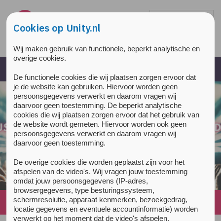
Overslaan en naar de inhoud gaan
Direct naar de hoofdnavigatie
Cookies op Unity.nl
Wij maken gebruik van functionele, beperkt analytische en
overige cookies.
De functionele cookies die wij plaatsen zorgen ervoor dat
je de website kan gebruiken. Hiervoor worden geen
persoonsgegevens verwerkt en daarom vragen wij
daarvoor geen toestemming. De beperkt analytische
cookies die wij plaatsen zorgen ervoor dat het gebruik van
de website wordt gemeten. Hiervoor worden ook geen
persoonsgegevens verwerkt en daarom vragen wij
daarvoor geen toestemming.
De overige cookies die worden geplaatst zijn voor het
afspelen van de video's. Wij vragen jouw toestemming
omdat jouw persoonsgegevens (IP-adres,
browsergegevens, type besturingssysteem,
schermresolutie, apparaat kenmerken, bezoekgedrag,
Home
»
News
»
We lossen het samen wel op.
locatie gegevens en eventuele accountinformatie) worden
verwerkt op het moment dat de video's afspelen.