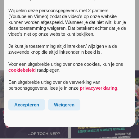
Wij delen deze persoonsgegevens met 2 partners
All news items
(Youtube en Vimeo) zodat de video's op onze website
March 21, 2016
kunnen worden afgespeeld. Wanneer je dat niet wilt, kun je
We lossen het samen wel op.
deze toestemming weigeren. Dat betekent echter dat je de
video’s niet op onze website kunt bekijken.
Je kunt je toestemming altijd intrekken/ wijzigen via de
zwevende knop die altijd linksonder in beeld is.
Follow unityinfo on Instagram
Voor een uitgebreide uitleg over onze cookies, kun je ons
cookiebeleid
raadplegen.
Een uitgebreide uitleg over de verwerking van
persoonsgegevens, lees je in onze
privacyverklaring
.
Accepteren
Weigeren