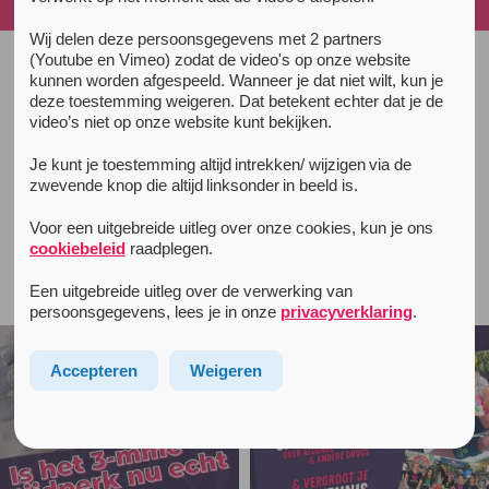
na xtc-gebruik
Wij delen deze persoonsgegevens met 2 partners
(Youtube en Vimeo) zodat de video's op onze website
kunnen worden afgespeeld. Wanneer je dat niet wilt, kun je
All news items
deze toestemming weigeren. Dat betekent echter dat je de
January 26, 2018
video’s niet op onze website kunt bekijken.
Nationale Drug Monitor 2017 en
Je kunt je toestemming altijd intrekken/ wijzigen via de
langdurige klachten na xtc-gebruik
zwevende knop die altijd linksonder in beeld is.
Voor een uitgebreide uitleg over onze cookies, kun je ons
cookiebeleid
raadplegen.
Follow unityinfo on Instagram
Een uitgebreide uitleg over de verwerking van
persoonsgegevens, lees je in onze
privacyverklaring
.
Accepteren
Weigeren