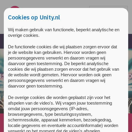
Overslaan en naar de inhoud gaan
Direct naar de hoofdnavigatie
Cookies op Unity.nl
Wij maken gebruik van functionele, beperkt analytische en
overige cookies.
De functionele cookies die wij plaatsen zorgen ervoor dat
je de website kan gebruiken. Hiervoor worden geen
persoonsgegevens verwerkt en daarom vragen wij
daarvoor geen toestemming. De beperkt analytische
cookies die wij plaatsen zorgen ervoor dat het gebruik van
de website wordt gemeten. Hiervoor worden ook geen
persoonsgegevens verwerkt en daarom vragen wij
daarvoor geen toestemming.
De overige cookies die worden geplaatst zijn voor het
afspelen van de video's. Wij vragen jouw toestemming
omdat jouw persoonsgegevens (IP-adres,
browsergegevens, type besturingssysteem,
schermresolutie, apparaat kenmerken, bezoekgedrag,
Home
»
News
»
locatie gegevens en eventuele accountinformatie) worden
Nationale Drug Monitor 2017 en langdurige klachten
verwerkt op het moment dat de video's afspelen.