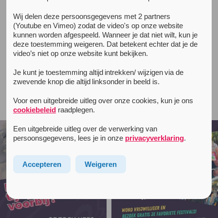
Wij delen deze persoonsgegevens met 2 partners
All news items
(Youtube en Vimeo) zodat de video's op onze website
Niets gevonden
kunnen worden afgespeeld. Wanneer je dat niet wilt, kun je
Sorry, niets gevonden.
deze toestemming weigeren. Dat betekent echter dat je de
video’s niet op onze website kunt bekijken.
Je kunt je toestemming altijd intrekken/ wijzigen via de
zwevende knop die altijd linksonder in beeld is.
Follow unityinfo on Instagram
Voor een uitgebreide uitleg over onze cookies, kun je ons
cookiebeleid
raadplegen.
Een uitgebreide uitleg over de verwerking van
persoonsgegevens, lees je in onze
privacyverklaring
.
Accepteren
Weigeren