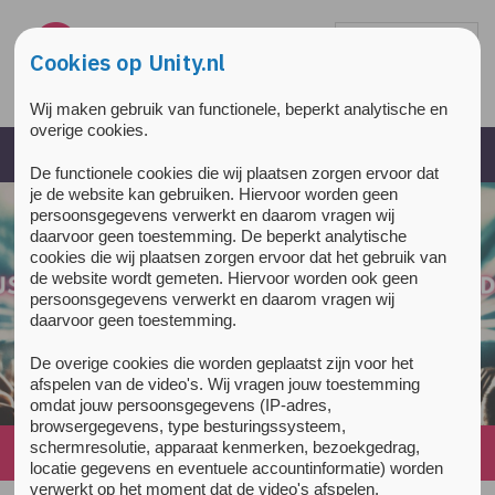
Overslaan en naar de inhoud gaan
Direct naar de hoofdnavigatie
Cookies op Unity.nl
Wij maken gebruik van functionele, beperkt analytische en
overige cookies.
De functionele cookies die wij plaatsen zorgen ervoor dat
je de website kan gebruiken. Hiervoor worden geen
persoonsgegevens verwerkt en daarom vragen wij
daarvoor geen toestemming. De beperkt analytische
cookies die wij plaatsen zorgen ervoor dat het gebruik van
de website wordt gemeten. Hiervoor worden ook geen
persoonsgegevens verwerkt en daarom vragen wij
daarvoor geen toestemming.
De overige cookies die worden geplaatst zijn voor het
afspelen van de video's. Wij vragen jouw toestemming
omdat jouw persoonsgegevens (IP-adres,
browsergegevens, type besturingssysteem,
schermresolutie, apparaat kenmerken, bezoekgedrag,
Home
»
poppers
locatie gegevens en eventuele accountinformatie) worden
verwerkt op het moment dat de video's afspelen.