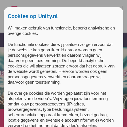
Overslaan en naar de inhoud gaan
Direct naar de hoofdnavigatie
Cookies op Unity.nl
Wij maken gebruik van functionele, beperkt analytische en
overige cookies.
De functionele cookies die wij plaatsen zorgen ervoor dat
je de website kan gebruiken. Hiervoor worden geen
persoonsgegevens verwerkt en daarom vragen wij
daarvoor geen toestemming. De beperkt analytische
cookies die wij plaatsen zorgen ervoor dat het gebruik van
de website wordt gemeten. Hiervoor worden ook geen
persoonsgegevens verwerkt en daarom vragen wij
daarvoor geen toestemming.
De overige cookies die worden geplaatst zijn voor het
afspelen van de video's. Wij vragen jouw toestemming
omdat jouw persoonsgegevens (IP-adres,
browsergegevens, type besturingssysteem,
schermresolutie, apparaat kenmerken, bezoekgedrag,
Home
»
News
»
locatie gegevens en eventuele accountinformatie) worden
(Nederlands) Unity Podcast: testservice (DIMS)
verwerkt op het moment dat de video's afspelen.