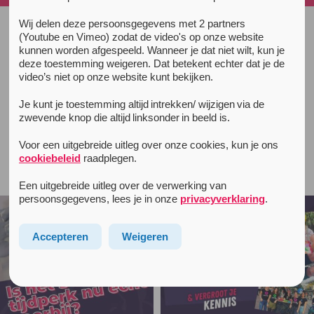
Wij delen deze persoonsgegevens met 2 partners
(Youtube en Vimeo) zodat de video's op onze website
All news items
kunnen worden afgespeeld. Wanneer je dat niet wilt, kun je
drugstestservice
testservice
March 31, 2021
deze toestemming weigeren. Dat betekent echter dat je de
(Nederlands) Unity Podcast:
video’s niet op onze website kunt bekijken.
testservice (DIMS)
Je kunt je toestemming altijd intrekken/ wijzigen via de
zwevende knop die altijd linksonder in beeld is.
Voor een uitgebreide uitleg over onze cookies, kun je ons
cookiebeleid
raadplegen.
Follow unityinfo on Instagram
Een uitgebreide uitleg over de verwerking van
persoonsgegevens, lees je in onze
privacyverklaring
.
Accepteren
Weigeren